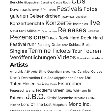
CDs
Berichte
Castle Rock
Biographien
Camping
Festivals
Fotos
Downloads
EPs
DVDs
Essen
galerien
Gelsenkirchen
Interviews
Jubiläum
live
Konzerte
Konzertberichte
kostenlos
Releases
Mülheim
Metal
MP3
Reviews
Oberhausen
Rezensionen
Rock Hard
Rock Hard
Rock
Festival
ruhr
Running Order
Schloss Broich
saar
Termine
Tickets
Touren
Singles
Tour
Videos
Veröffentlichungen
YouTube
Vorverkauf
Artists
Blind Guardian
Amorphis
Cannibal Corpse
ASP
Attic
Blues Pills
Die
D-A-D
Destruction
Die Apokalyptischen Reiter
Eisbrecher
Toten Hosen
Die Ärzte
Doro
Fiddler's Green
In
Feuerschwanz
Götz Widmann
J.B.O.
Extremo
Kissin' Dynamite
Kreator
Letzte
Mono Inc.
Lord Of The Lost
Megaherz
Instanz
Motorjesus