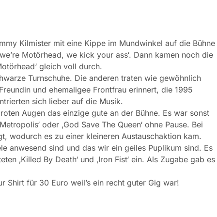
my Kilmister mit eine Kippe im Mundwinkel auf die Bühne
, we’re Motörhead, we kick your ass‘. Dann kamen noch die
otörhead‘ gleich voll durch.
chwarze Turnschuhe. Die anderen traten wie gewöhnlich
reundin und ehemaligee Frontfrau erinnert, die 1995
rierten sich lieber auf die Musik.
roten Augen das einzige gute an der Bühne. Es war sonst
, ‚Metropolis‘ oder ‚God Save The Queen‘ ohne Pause. Bei
egt, wodurch es zu einer kleineren Austauschaktion kam.
le anwesend sind und das wir ein geiles Puplikum sind. Es
eten ‚Killed By Death‘ und ‚Iron Fist‘ ein. Als Zugabe gab es
Shirt für 30 Euro weil’s ein recht guter Gig war!