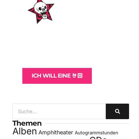
WordPress-Websites
und -Hosting
für Bands
ICH WILL EINE 🤘🏻
Themen
Alben
Amphitheater
Autogrammstunden