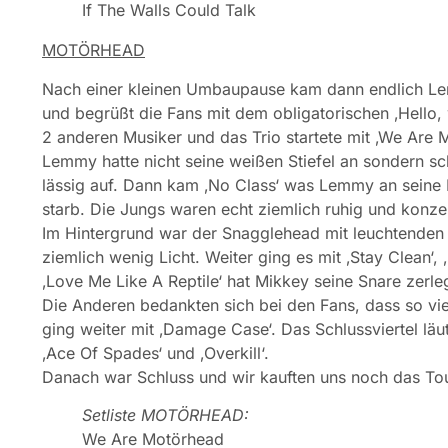
If The Walls Could Talk
MOTÖRHEAD
Nach einer kleinen Umbaupause kam dann endlich Lem
und begrüßt die Fans mit dem obligatorischen ‚Hello
2 anderen Musiker und das Trio startete mit ‚We Are M
Lemmy hatte nicht seine weißen Stiefel an sondern s
lässig auf. Dann kam ‚No Class‘ was Lemmy an seine F
starb. Die Jungs waren echt ziemlich ruhig und konzent
Im Hintergrund war der Snagglehead mit leuchtenden 
ziemlich wenig Licht. Weiter ging es mit ‚Stay Clean‘
‚Love Me Like A Reptile‘ hat Mikkey seine Snare zerl
Die Anderen bedankten sich bei den Fans, dass so vie
ging weiter mit ‚Damage Case‘. Das Schlussviertel läut
‚Ace Of Spades‘ und ‚Overkill‘.
Danach war Schluss und wir kauften uns noch das Tour 
Setliste MOTÖRHEAD:
We Are Motörhead