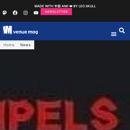
MADE WITH 🤘🏻 AND ❤️ BY LEO SKULL
NEWSLETTER
Home
News