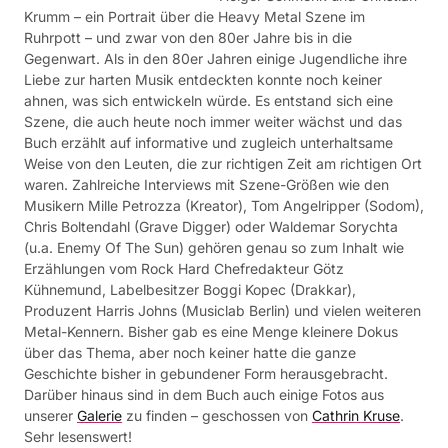
Krumm – ein Portrait über die Heavy Metal Szene im
Ruhrpott – und zwar von den 80er Jahre bis in die
Gegenwart. Als in den 80er Jahren einige Jugendliche ihre
Liebe zur harten Musik entdeckten konnte noch keiner
ahnen, was sich entwickeln würde. Es entstand sich eine
Szene, die auch heute noch immer weiter wächst und das
Buch erzählt auf informative und zugleich unterhaltsame
Weise von den Leuten, die zur richtigen Zeit am richtigen Ort
waren. Zahlreiche Interviews mit Szene-Größen wie den
Musikern Mille Petrozza (Kreator), Tom Angelripper (Sodom),
Chris Boltendahl (Grave Digger) oder Waldemar Sorychta
(u.a. Enemy Of The Sun) gehören genau so zum Inhalt wie
Erzählungen vom Rock Hard Chefredakteur Götz
Kühnemund, Labelbesitzer Boggi Kopec (Drakkar),
Produzent Harris Johns (Musiclab Berlin) und vielen weiteren
Metal-Kennern. Bisher gab es eine Menge kleinere Dokus
über das Thema, aber noch keiner hatte die ganze
Geschichte bisher in gebundener Form herausgebracht.
Darüber hinaus sind in dem Buch auch einige Fotos aus
unserer
Galerie
zu finden – geschossen von
Cathrin Kruse
.
Sehr lesenswert!