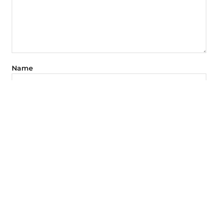
Name
E-Mail-Adresse
Website