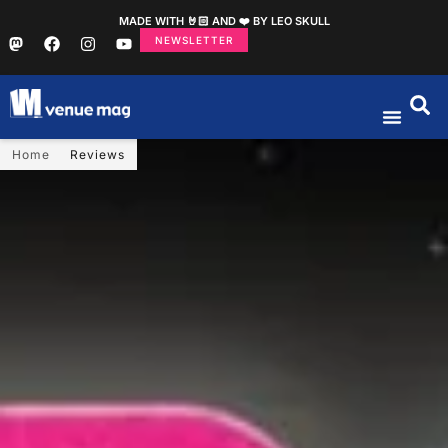
MADE WITH 🤘🏻 AND ❤️ BY LEO SKULL
NEWSLETTER
Home
Reviews