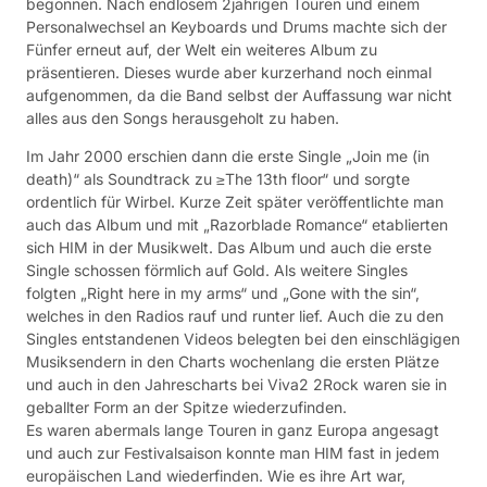
begonnen. Nach endlosem 2jährigen Touren und einem
Personalwechsel an Keyboards und Drums machte sich der
Fünfer erneut auf, der Welt ein weiteres Album zu
präsentieren. Dieses wurde aber kurzerhand noch einmal
aufgenommen, da die Band selbst der Auffassung war nicht
alles aus den Songs herausgeholt zu haben.
Im Jahr 2000 erschien dann die erste Single „Join me (in
death)“ als Soundtrack zu ≥The 13th floor“ und sorgte
ordentlich für Wirbel. Kurze Zeit später veröffentlichte man
auch das Album und mit „Razorblade Romance“ etablierten
sich HIM in der Musikwelt. Das Album und auch die erste
Single schossen förmlich auf Gold. Als weitere Singles
folgten „Right here in my arms“ und „Gone with the sin“,
welches in den Radios rauf und runter lief. Auch die zu den
Singles entstandenen Videos belegten bei den einschlägigen
Musiksendern in den Charts wochenlang die ersten Plätze
und auch in den Jahrescharts bei Viva2 2Rock waren sie in
geballter Form an der Spitze wiederzufinden.
Es waren abermals lange Touren in ganz Europa angesagt
und auch zur Festivalsaison konnte man HIM fast in jedem
europäischen Land wiederfinden. Wie es ihre Art war,