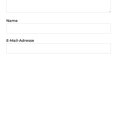
Name
E-Mail-Adresse
Website
Aktuellste Beiträge
venue mag auf Eis
24. Juli 2025
1 Kommentar