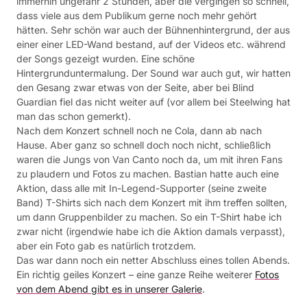
immerhin ungefähr 2 Stunden, aber die vergingen so schnell,
dass viele aus dem Publikum gerne noch mehr gehört
hätten. Sehr schön war auch der Bühnenhintergrund, der aus
einer einer LED-Wand bestand, auf der Videos etc. während
der Songs gezeigt wurden. Eine schöne
Hintergrunduntermalung. Der Sound war auch gut, wir hatten
den Gesang zwar etwas von der Seite, aber bei Blind
Guardian fiel das nicht weiter auf (vor allem bei Steelwing hat
man das schon gemerkt).
Nach dem Konzert schnell noch ne Cola, dann ab nach
Hause. Aber ganz so schnell doch noch nicht, schließlich
waren die Jungs von Van Canto noch da, um mit ihren Fans
zu plaudern und Fotos zu machen. Bastian hatte auch eine
Aktion, dass alle mit In-Legend-Supporter (seine zweite
Band) T-Shirts sich nach dem Konzert mit ihm treffen sollten,
um dann Gruppenbilder zu machen. So ein T-Shirt habe ich
zwar nicht (irgendwie habe ich die Aktion damals verpasst),
aber ein Foto gab es natürlich trotzdem.
Das war dann noch ein netter Abschluss eines tollen Abends.
Ein richtig geiles Konzert – eine ganze Reihe weiterer
Fotos
von dem Abend gibt es in unserer Galerie
.