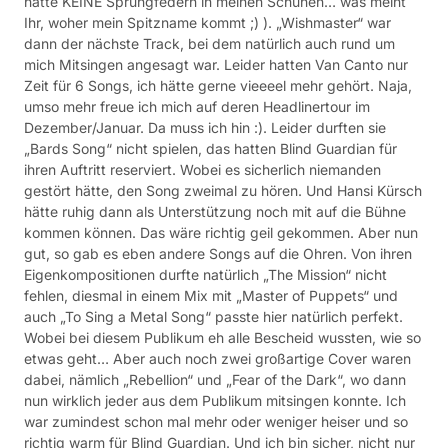
hatte KEINE Sprungfedern in meinen Schuhen… was meint
Ihr, woher mein Spitzname kommt ;) ). „Wishmaster“ war
dann der nächste Track, bei dem natürlich auch rund um
mich Mitsingen angesagt war. Leider hatten Van Canto nur
Zeit für 6 Songs, ich hätte gerne vieeeel mehr gehört. Naja,
umso mehr freue ich mich auf deren Headlinertour im
Dezember/Januar. Da muss ich hin :). Leider durften sie
„Bards Song“ nicht spielen, das hatten Blind Guardian für
ihren Auftritt reserviert. Wobei es sicherlich niemanden
gestört hätte, den Song zweimal zu hören. Und Hansi Kürsch
hätte ruhig dann als Unterstützung noch mit auf die Bühne
kommen können. Das wäre richtig geil gekommen. Aber nun
gut, so gab es eben andere Songs auf die Ohren. Von ihren
Eigenkompositionen durfte natürlich „The Mission“ nicht
fehlen, diesmal in einem Mix mit „Master of Puppets“ und
auch „To Sing a Metal Song“ passte hier natürlich perfekt.
Wobei bei diesem Publikum eh alle Bescheid wussten, wie so
etwas geht… Aber auch noch zwei großartige Cover waren
dabei, nämlich „Rebellion“ und „Fear of the Dark“, wo dann
nun wirklich jeder aus dem Publikum mitsingen konnte. Ich
war zumindest schon mal mehr oder weniger heiser und so
richtig warm für Blind Guardian. Und ich bin sicher, nicht nur