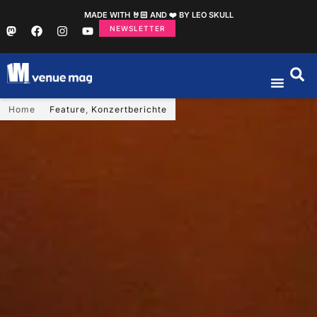
MADE WITH 🤘🏻 AND ❤️ BY LEO SKULL
NEWSLETTER
Home
Feature
,
Konzertberichte