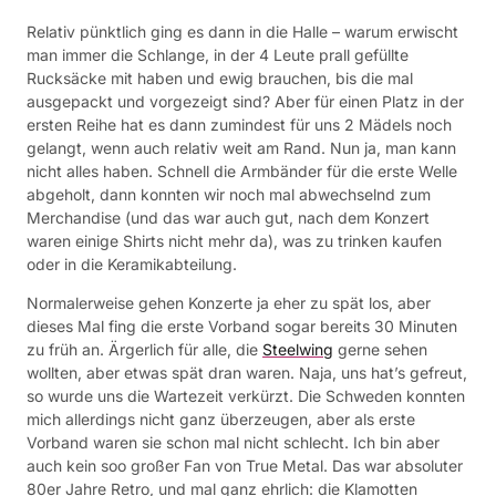
Relativ pünktlich ging es dann in die Halle – warum erwischt
man immer die Schlange, in der 4 Leute prall gefüllte
Rucksäcke mit haben und ewig brauchen, bis die mal
ausgepackt und vorgezeigt sind? Aber für einen Platz in der
ersten Reihe hat es dann zumindest für uns 2 Mädels noch
gelangt, wenn auch relativ weit am Rand. Nun ja, man kann
nicht alles haben. Schnell die Armbänder für die erste Welle
abgeholt, dann konnten wir noch mal abwechselnd zum
Merchandise (und das war auch gut, nach dem Konzert
waren einige Shirts nicht mehr da), was zu trinken kaufen
oder in die Keramikabteilung.
Normalerweise gehen Konzerte ja eher zu spät los, aber
dieses Mal fing die erste Vorband sogar bereits 30 Minuten
zu früh an. Ärgerlich für alle, die
Steelwing
gerne sehen
wollten, aber etwas spät dran waren. Naja, uns hat’s gefreut,
so wurde uns die Wartezeit verkürzt. Die Schweden konnten
mich allerdings nicht ganz überzeugen, aber als erste
Vorband waren sie schon mal nicht schlecht. Ich bin aber
auch kein soo großer Fan von True Metal. Das war absoluter
80er Jahre Retro, und mal ganz ehrlich: die Klamotten