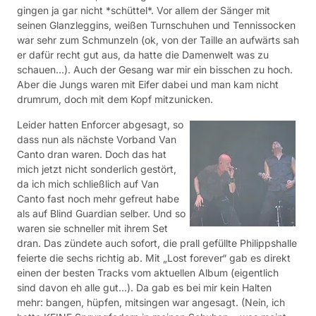
gingen ja gar nicht *schüttel*. Vor allem der Sänger mit
seinen Glanzleggins, weißen Turnschuhen und Tennissocken
war sehr zum Schmunzeln (ok, von der Taille an aufwärts sah
er dafür recht gut aus, da hatte die Damenwelt was zu
schauen…). Auch der Gesang war mir ein bisschen zu hoch.
Aber die Jungs waren mit Eifer dabei und man kam nicht
drumrum, doch mit dem Kopf mitzunicken.
Leider hatten Enforcer abgesagt, so
dass nun als nächste Vorband Van
Canto dran waren. Doch das hat
mich jetzt nicht sonderlich gestört,
da ich mich schließlich auf Van
Canto fast noch mehr gefreut habe
als auf Blind Guardian selber. Und so
waren sie schneller mit ihrem Set
dran. Das zündete auch sofort, die prall gefüllte Philippshalle
feierte die sechs richtig ab. Mit „Lost forever“ gab es direkt
einen der besten Tracks vom aktuellen Album (eigentlich
sind davon eh alle gut…). Da gab es bei mir kein Halten
mehr: bangen, hüpfen, mitsingen war angesagt. (Nein, ich