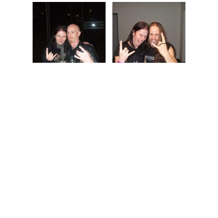
Beitrag teilen:
teilen
teilen
teilen
E-Mail
teilen
teilen
Schreibe einen Kommentar
Deine E-Mail-Adresse wird nicht veröffentlicht.
Erforderliche
Felder sind mit
*
markiert