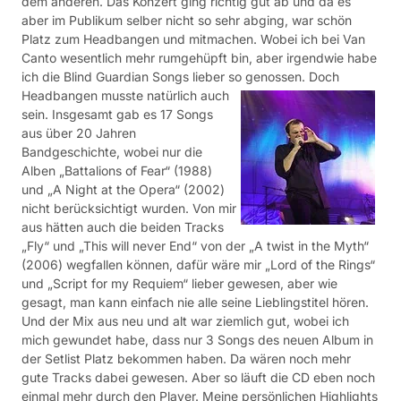
dem anderen. Das Konzert ging richtig gut ab und da es
aber im Publikum selber nicht so sehr abging, war schön
Platz zum Headbangen und mitmachen. Wobei ich bei Van
Canto wesentlich mehr rumgehüpft bin, aber irgendwie habe
ich die Blind Guardian Songs lieber so genossen.
Doch
Headbangen musste natürlich auch
sein. Insgesamt gab es 17 Songs
aus über 20 Jahren
Bandgeschichte, wobei nur die
Alben „Battalions of Fear“ (1988)
und „A Night at the Opera“ (2002)
nicht berücksichtigt wurden. Von mir
aus hätten auch die beiden Tracks
„Fly“ und „This will never End“ von der „A twist in the Myth“
(2006) wegfallen können, dafür wäre mir „Lord of the Rings“
und „Script for my Requiem“ lieber gewesen, aber wie
gesagt, man kann einfach nie alle seine Lieblingstitel hören.
Und der Mix aus neu und alt war ziemlich gut, wobei ich
mich gewundet habe, dass nur 3 Songs des neuen Album in
der Setlist Platz bekommen haben. Da wären noch mehr
gute Tracks dabei gewesen. Aber so läuft die CD eben noch
einmal mehr durch den Player. Meine persönlichen Highlights