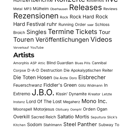
kostenlos
Releases
Mülheim
Metal
MP3
Reviews
Oberhausen
Rezensionen
Rock Hard
Rock
Rock
Hard Festival
ruhr
Running Order
Schloss
saar
Termine
Tickets
Singles
Tour
Broich
Videos
Touren
Veröffentlichungen
YouTube
Vorverkauf
Artists
Blind Guardian
Amorphis
Cannibal
ASP
Attic
Blues Pills
D-A-D
Destruction
Die Apokalyptischen Reiter
Corpse
Eisbrecher
Die Toten Hosen
Die Ärzte
Doro
Fiddler's Green
In
Feuerschwanz
Götz Widmann
J.B.O.
Extremo
Kissin' Dynamite
Kreator
Letzte
Mono Inc.
Lord Of The Lost
Megaherz
Instanz
Motorjesus
Orden Ogan
Moonspell
Obituary
Oomph!
Overkill
Saltatio Mortis
Sacred Reich
Sepultura
Slick's
Steel Panther
Sodom
Subway To
Stahlmann
Kitchen