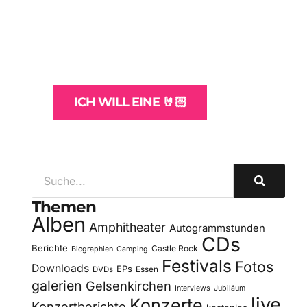
Websites
und -Hosting
für Bands
ICH WILL EINE 🤘🏻
Themen
Alben
Amphitheater
Autogrammstunden
CDs
Berichte
Castle Rock
Biographien
Camping
Festivals
Fotos
Downloads
EPs
DVDs
Essen
galerien
Gelsenkirchen
Interviews
Jubiläum
live
Konzerte
Konzertberichte