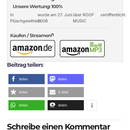
Unsere Wertung: 100%
In
wurde am 27. Juni
über ROOF
veröffentlicht.
Plüschgewittern
2008
MUSIC
Kaufen / Streamen
(*)
Beitrag teilen:
teilen
teilen
teilen
E-Mail
teilen
teilen
Schreibe einen Kommentar