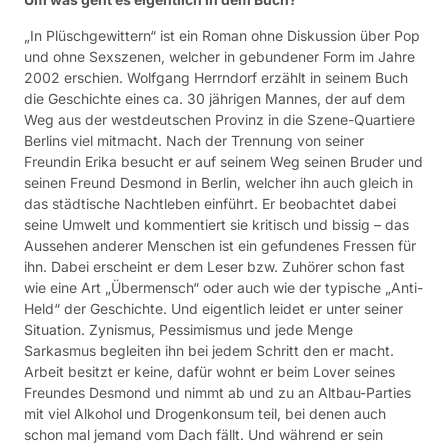
„In Plüschgewittern“ ist ein Roman ohne Diskussion über Pop
und ohne Sexszenen, welcher in gebundener Form im Jahre
2002 erschien. Wolfgang Herrndorf erzählt in seinem Buch
die Geschichte eines ca. 30 jährigen Mannes, der auf dem
Weg aus der westdeutschen Provinz in die Szene-Quartiere
Berlins viel mitmacht. Nach der Trennung von seiner
Freundin Erika besucht er auf seinem Weg seinen Bruder und
seinen Freund Desmond in Berlin, welcher ihn auch gleich in
das städtische Nachtleben einführt. Er beobachtet dabei
seine Umwelt und kommentiert sie kritisch und bissig – das
Aussehen anderer Menschen ist ein gefundenes Fressen für
ihn. Dabei erscheint er dem Leser bzw. Zuhörer schon fast
wie eine Art „Übermensch“ oder auch wie der typische „Anti-
Held“ der Geschichte. Und eigentlich leidet er unter seiner
Situation. Zynismus, Pessimismus und jede Menge
Sarkasmus begleiten ihn bei jedem Schritt den er macht.
Arbeit besitzt er keine, dafür wohnt er beim Lover seines
Freundes Desmond und nimmt ab und zu an Altbau-Parties
mit viel Alkohol und Drogenkonsum teil, bei denen auch
schon mal jemand vom Dach fällt. Und während er sein