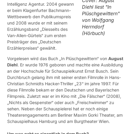
Cover: August
Intelligenz Agentur. 2004 gewann
Diehl liest "In
er beim Klagenfurter Bachmann-
Plüschgewittern"
Wettbewerb den Publikumspreis
von Wolfgang
und 2008 wurde er mit seinem
Herrndorf
Erzählungsband „Diesseits des
(Hörbuch)
Van-Allen-Gürtels“ zum ersten
Preisträger des „Deutschen
Erzählerpreises“ gewählt.
Vorgelesen wird das Buch „In Plüschgewittern“ von
August
Diehl
. Er wurde 1976 geboren und machte eine Ausbildung
an der Hochschule für Schauspielkunst Ernst Busch. Sein
Durchbruch gelang ihm mit seiner ersten Filmrolle in Hans-
Christian Schmidts Hacker-Thriller „23“ im jahre 1997. Für
diese Filmrolle bekam er den Deutschen und Bayerischen
Filmpreis. Zuletzt war er im Kino mit „Die Fälscher“ (2008),
„Nichts als Gespenster“ oder auch „Freischwimmer“ zu
sehen. Neben der Schauspielerei hat er noch einige
Theaterengagements am Berliner Maxim Gorki Theater, am
Schauspielhaus Hamburg und am Burgtheater Wien.
Um was geht es eigentlich in dem Buch?