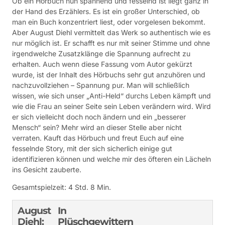
Ob ein Hörbuch nun spannend und fesselnd ist liegt ganz in
der Hand des Erzählers. Es ist ein großer Unterschied, ob
man ein Buch konzentriert liest, oder vorgelesen bekommt.
Aber August Diehl vermittelt das Werk so authentisch wie es
nur möglich ist. Er schafft es nur mit seiner Stimme und ohne
irgendwelche Zusatzklänge die Spannung aufrecht zu
erhalten. Auch wenn diese Fassung vom Autor gekürzt
wurde, ist der Inhalt des Hörbuchs sehr gut anzuhören und
nachzuvollziehen – Spannung pur. Man will schließlich
wissen, wie sich unser „Anti-Held“ durchs Leben kämpft und
wie die Frau an seiner Seite sein Leben verändern wird. Wird
er sich vielleicht doch noch ändern und ein „besserer
Mensch“ sein? Mehr wird an dieser Stelle aber nicht
verraten. Kauft das Hörbuch und freut Euch auf eine
fesselnde Story, mit der sich sicherlich einige gut
identifizieren können und welche mir des öfteren ein Lächeln
ins Gesicht zauberte.
Gesamtspielzeit: 4 Std. 8 Min.
August
In
Diehl:
Plüschgewittern