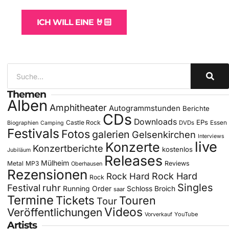
ICH WILL EINE 🤘🏻
Themen
Alben
Amphitheater
Autogrammstunden
Berichte
CDs
Downloads
EPs
Castle Rock
DVDs
Essen
Biographien
Camping
Festivals
Fotos
galerien
Gelsenkirchen
Interviews
live
Konzerte
Konzertberichte
kostenlos
Jubiläum
Releases
Mülheim
Metal
MP3
Reviews
Oberhausen
Rezensionen
Rock Hard
Rock Hard
Rock
Singles
Festival
ruhr
Running Order
Schloss Broich
saar
Termine
Tickets
Touren
Tour
Videos
Veröffentlichungen
YouTube
Vorverkauf
Artists