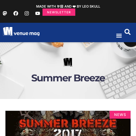
MADE WITH 🤘🏻 AND ❤️ BY LEO SKULL
NEWSLETTER
Summer Breeze
NEWS