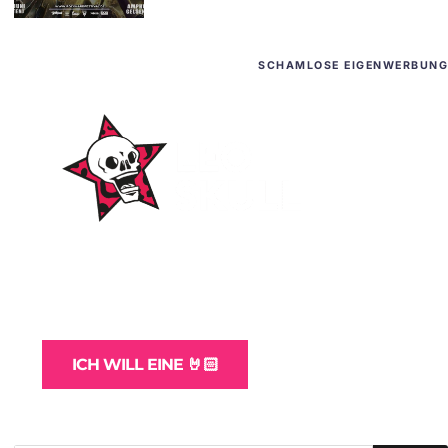
SCHAMLOSE EIGENWERBUNG
WordPress-Websites
und -Hosting
für Bands
ICH WILL EINE 🤘🏻