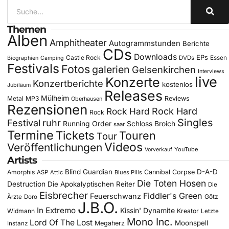
Themen
Alben
Amphitheater
Autogrammstunden
Berichte
CDs
Downloads
EPs
Castle Rock
DVDs
Essen
Biographien
Camping
Festivals
Fotos
galerien
Gelsenkirchen
Interviews
live
Konzerte
Konzertberichte
kostenlos
Jubiläum
Releases
Mülheim
Metal
MP3
Reviews
Oberhausen
Rezensionen
Rock Hard
Rock Hard
Rock
Singles
Festival
ruhr
Running Order
Schloss Broich
saar
Termine
Tickets
Touren
Tour
Videos
Veröffentlichungen
YouTube
Vorverkauf
Artists
Blind Guardian
D-A-D
Amorphis
Cannibal Corpse
ASP
Attic
Blues Pills
Die Toten Hosen
Destruction
Die Apokalyptischen Reiter
Die
Eisbrecher
Fiddler's Green
Feuerschwanz
Götz
Ärzte
Doro
J.B.O.
In Extremo
Kissin' Dynamite
Widmann
Kreator
Letzte
Mono Inc.
Lord Of The Lost
Moonspell
Megaherz
Instanz