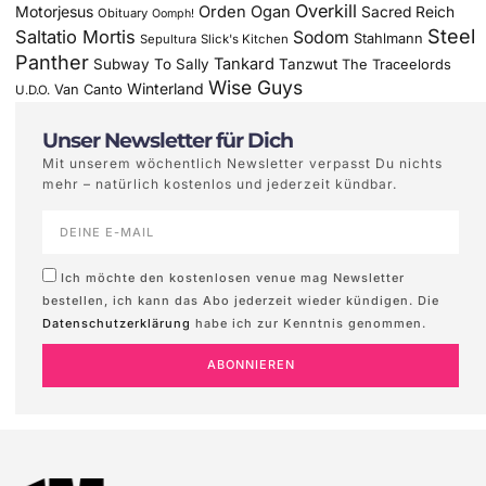
Overkill
Motorjesus
Orden Ogan
Sacred Reich
Obituary
Oomph!
Steel
Saltatio Mortis
Sodom
Stahlmann
Sepultura
Slick's Kitchen
Panther
Tankard
Subway To Sally
Tanzwut
The Traceelords
Wise Guys
Winterland
Van Canto
U.D.O.
Unser Newsletter für Dich
Mit unserem wöchentlich Newsletter verpasst Du nichts
mehr – natürlich kostenlos und jederzeit kündbar.
Ich möchte den kostenlosen venue mag Newsletter
bestellen, ich kann das Abo jederzeit wieder kündigen. Die
Datenschutzerklärung
habe ich zur Kenntnis genommen.
ABONNIEREN