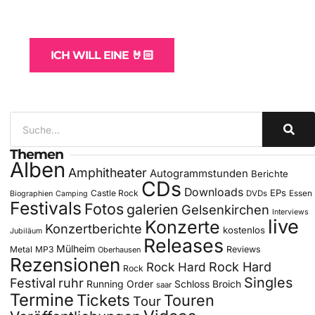
und -Hosting
für Bands
ICH WILL EINE 🤘🏻
Themen
Alben
Amphitheater
Autogrammstunden
Berichte
CDs
Downloads
EPs
Castle Rock
DVDs
Essen
Biographien
Camping
Festivals
Fotos
galerien
Gelsenkirchen
Interviews
live
Konzerte
Konzertberichte
kostenlos
Jubiläum
Releases
Mülheim
Metal
MP3
Reviews
Oberhausen
Rezensionen
Rock Hard
Rock Hard
Rock
Singles
Festival
ruhr
Running Order
Schloss Broich
saar
Termine
Tickets
Touren
Tour