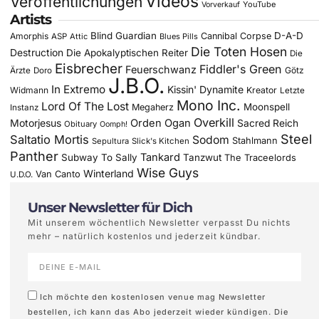
Videos
Veröffentlichungen
YouTube
Vorverkauf
Artists
Blind Guardian
D-A-D
Amorphis
Cannibal Corpse
ASP
Attic
Blues Pills
Die Toten Hosen
Destruction
Die Apokalyptischen Reiter
Die
Eisbrecher
Fiddler's Green
Feuerschwanz
Götz
Ärzte
Doro
J.B.O.
In Extremo
Kissin' Dynamite
Widmann
Kreator
Letzte
Mono Inc.
Lord Of The Lost
Moonspell
Megaherz
Instanz
Overkill
Motorjesus
Orden Ogan
Sacred Reich
Obituary
Oomph!
Steel
Saltatio Mortis
Sodom
Stahlmann
Sepultura
Slick's Kitchen
Panther
Tankard
Subway To Sally
Tanzwut
The Traceelords
Wise Guys
Winterland
Van Canto
U.D.O.
Unser Newsletter für Dich
Mit unserem wöchentlich Newsletter verpasst Du nichts
mehr – natürlich kostenlos und jederzeit kündbar.
Ich möchte den kostenlosen venue mag Newsletter
bestellen, ich kann das Abo jederzeit wieder kündigen. Die