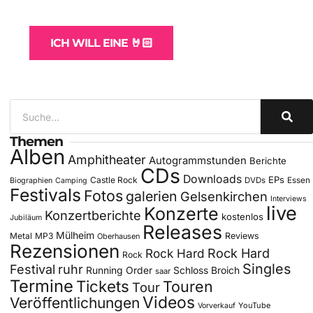
für Bands
ICH WILL EINE 🤘🏻
Themen
Alben
Amphitheater
Autogrammstunden
Berichte
CDs
Downloads
EPs
Castle Rock
DVDs
Essen
Biographien
Camping
Festivals
Fotos
galerien
Gelsenkirchen
Interviews
live
Konzerte
Konzertberichte
kostenlos
Jubiläum
Releases
Mülheim
Metal
MP3
Reviews
Oberhausen
Rezensionen
Rock Hard
Rock Hard
Rock
Singles
Festival
ruhr
Running Order
Schloss Broich
saar
Termine
Tickets
Touren
Tour
Videos
Veröffentlichungen
YouTube
Vorverkauf