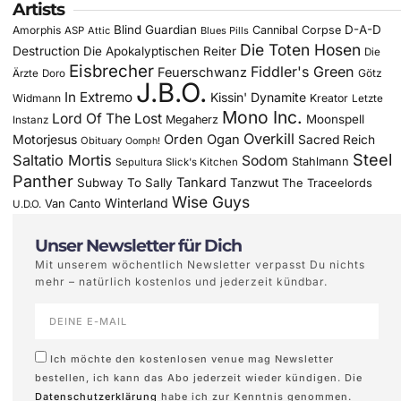
Artists
Blind Guardian
D-A-D
Amorphis
Cannibal Corpse
ASP
Attic
Blues Pills
Die Toten Hosen
Destruction
Die Apokalyptischen Reiter
Die
Eisbrecher
Fiddler's Green
Feuerschwanz
Götz
Ärzte
Doro
J.B.O.
In Extremo
Kissin' Dynamite
Widmann
Kreator
Letzte
Mono Inc.
Lord Of The Lost
Moonspell
Megaherz
Instanz
Overkill
Motorjesus
Orden Ogan
Sacred Reich
Obituary
Oomph!
Steel
Saltatio Mortis
Sodom
Stahlmann
Sepultura
Slick's Kitchen
Panther
Tankard
Subway To Sally
Tanzwut
The Traceelords
Wise Guys
Winterland
Van Canto
U.D.O.
Unser Newsletter für Dich
Mit unserem wöchentlich Newsletter verpasst Du nichts
mehr – natürlich kostenlos und jederzeit kündbar.
Ich möchte den kostenlosen venue mag Newsletter
bestellen, ich kann das Abo jederzeit wieder kündigen. Die
Datenschutzerklärung
habe ich zur Kenntnis genommen.