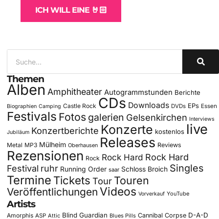
ICH WILL EINE 🤘🏻
Themen
Alben
Amphitheater
Autogrammstunden
Berichte
CDs
Downloads
EPs
Castle Rock
DVDs
Essen
Biographien
Camping
Festivals
Fotos
galerien
Gelsenkirchen
Interviews
live
Konzerte
Konzertberichte
kostenlos
Jubiläum
Releases
Mülheim
Metal
MP3
Reviews
Oberhausen
Rezensionen
Rock Hard
Rock Hard
Rock
Singles
Festival
ruhr
Running Order
Schloss Broich
saar
Termine
Tickets
Touren
Tour
Videos
Veröffentlichungen
YouTube
Vorverkauf
Artists
Blind Guardian
D-A-D
Amorphis
Cannibal Corpse
ASP
Attic
Blues Pills