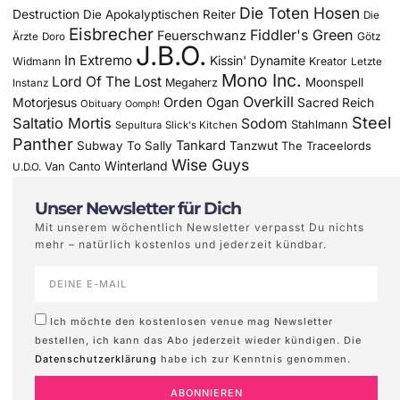
Die Toten Hosen
Destruction
Die Apokalyptischen Reiter
Die
Eisbrecher
Fiddler's Green
Feuerschwanz
Götz
Ärzte
Doro
J.B.O.
In Extremo
Kissin' Dynamite
Widmann
Kreator
Letzte
Mono Inc.
Lord Of The Lost
Moonspell
Megaherz
Instanz
Overkill
Motorjesus
Orden Ogan
Sacred Reich
Obituary
Oomph!
Steel
Saltatio Mortis
Sodom
Stahlmann
Sepultura
Slick's Kitchen
Panther
Tankard
Subway To Sally
Tanzwut
The Traceelords
Wise Guys
Winterland
Van Canto
U.D.O.
Unser Newsletter für Dich
Mit unserem wöchentlich Newsletter verpasst Du nichts
mehr – natürlich kostenlos und jederzeit kündbar.
Ich möchte den kostenlosen venue mag Newsletter
bestellen, ich kann das Abo jederzeit wieder kündigen. Die
Datenschutzerklärung
habe ich zur Kenntnis genommen.
ABONNIEREN