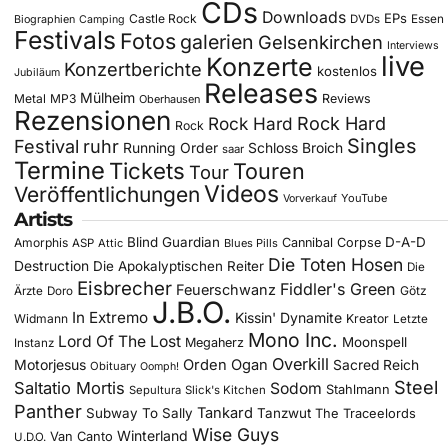
CDs
Downloads
EPs
Castle Rock
DVDs
Essen
Biographien
Camping
Festivals
Fotos
galerien
Gelsenkirchen
Interviews
live
Konzerte
Konzertberichte
kostenlos
Jubiläum
Releases
Mülheim
Metal
MP3
Reviews
Oberhausen
Rezensionen
Rock Hard
Rock Hard
Rock
Singles
Festival
ruhr
Running Order
Schloss Broich
saar
Termine
Tickets
Touren
Tour
Videos
Veröffentlichungen
YouTube
Vorverkauf
Artists
Blind Guardian
D-A-D
Amorphis
Cannibal Corpse
ASP
Attic
Blues Pills
Die Toten Hosen
Destruction
Die Apokalyptischen Reiter
Die
Eisbrecher
Fiddler's Green
Feuerschwanz
Götz
Ärzte
Doro
J.B.O.
In Extremo
Kissin' Dynamite
Widmann
Kreator
Letzte
Mono Inc.
Lord Of The Lost
Moonspell
Megaherz
Instanz
Overkill
Motorjesus
Orden Ogan
Sacred Reich
Obituary
Oomph!
Steel
Saltatio Mortis
Sodom
Stahlmann
Sepultura
Slick's Kitchen
Panther
Tankard
Subway To Sally
Tanzwut
The Traceelords
Wise Guys
Winterland
Van Canto
U.D.O.