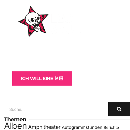
WordPress-Websites
und -Hosting
für Bands
ICH WILL EINE 🤘🏻
Themen
Alben
Amphitheater
Autogrammstunden
Berichte