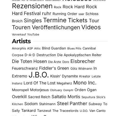
Rezensionen
Rock Hard
Rock
Rock
Hard Festival
ruhr
Running Order
Schloss
saar
Termine
Tickets
Singles
Tour
Broich
Videos
Touren
Veröffentlichungen
YouTube
Vorverkauf
Artists
Blind Guardian
Amorphis
Cannibal
ASP
Attic
Blues Pills
D-A-D
Destruction
Die Apokalyptischen Reiter
Corpse
Eisbrecher
Die Toten Hosen
Die Ärzte
Doro
Fiddler's Green
In
Feuerschwanz
Götz Widmann
J.B.O.
Extremo
Kissin' Dynamite
Kreator
Letzte
Mono Inc.
Lord Of The Lost
Megaherz
Instanz
Motorjesus
Orden Ogan
Moonspell
Obituary
Oomph!
Overkill
Saltatio Mortis
Sacred Reich
Sepultura
Slick's
Steel Panther
Sodom
Subway To
Stahlmann
Kitchen
Tankard
Sally
Tanzwut
The Traceelords
Van Canto
U.D.O.