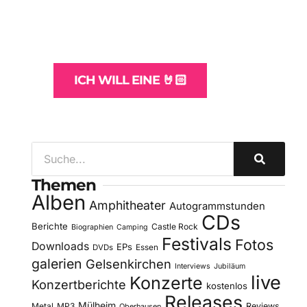
und -Hosting
für Bands
ICH WILL EINE 🤘🏻
Themen
Alben
Amphitheater
Autogrammstunden
CDs
Berichte
Castle Rock
Biographien
Camping
Festivals
Fotos
Downloads
EPs
DVDs
Essen
galerien
Gelsenkirchen
Interviews
Jubiläum
live
Konzerte
Konzertberichte
kostenlos
Releases
Mülheim
Metal
MP3
Reviews
Oberhausen