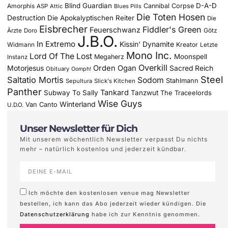
Blind Guardian
D-A-D
Amorphis
Cannibal Corpse
ASP
Attic
Blues Pills
Die Toten Hosen
Destruction
Die Apokalyptischen Reiter
Die
Eisbrecher
Fiddler's Green
Feuerschwanz
Götz
Ärzte
Doro
J.B.O.
In Extremo
Kissin' Dynamite
Widmann
Kreator
Letzte
Mono Inc.
Lord Of The Lost
Moonspell
Megaherz
Instanz
Overkill
Motorjesus
Orden Ogan
Sacred Reich
Obituary
Oomph!
Steel
Saltatio Mortis
Sodom
Stahlmann
Sepultura
Slick's Kitchen
Panther
Tankard
Subway To Sally
Tanzwut
The Traceelords
Wise Guys
Winterland
Van Canto
U.D.O.
Unser Newsletter für Dich
Mit unserem wöchentlich Newsletter verpasst Du nichts
mehr – natürlich kostenlos und jederzeit kündbar.
Ich möchte den kostenlosen venue mag Newsletter
bestellen, ich kann das Abo jederzeit wieder kündigen. Die
Datenschutzerklärung
habe ich zur Kenntnis genommen.