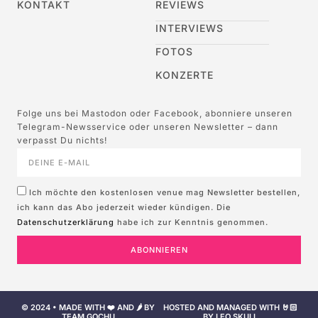
KONTAKT
REVIEWS
INTERVIEWS
FOTOS
KONZERTE
Folge uns bei Mastodon oder Facebook, abonniere unseren
Telegram-Newsservice oder unseren Newsletter – dann
verpasst Du nichts!
Ich möchte den kostenlosen venue mag Newsletter bestellen,
ich kann das Abo jederzeit wieder kündigen. Die
Datenschutzerklärung
habe ich zur Kenntnis genommen.
ABONNIEREN
© 2024 • MADE WITH ❤️ AND 🌶️ BY
HOSTED AND MANAGED WITH 🤘🏻
TEAM GOCHU
BY LEO SKULL