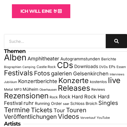
ICH WILL EINE 🤘🏻
Themen
Alben
Amphitheater
Autogrammstunden
Berichte
CDs
Downloads
EPs
Castle Rock
DVDs
Essen
Biographien
Camping
Festivals
Fotos
galerien
Gelsenkirchen
Interviews
live
Konzerte
Konzertberichte
kostenlos
Jubiläum
Releases
Mülheim
Metal
MP3
Reviews
Oberhausen
Rezensionen
Rock Hard
Rock Hard
Rock
Singles
Festival
ruhr
Running Order
Schloss Broich
saar
Termine
Tickets
Touren
Tour
Videos
Veröffentlichungen
YouTube
Vorverkauf
Artists