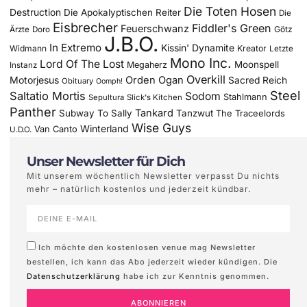
Die Toten Hosen
Destruction
Die Apokalyptischen Reiter
Die
Eisbrecher
Fiddler's Green
Feuerschwanz
Götz
Ärzte
Doro
J.B.O.
In Extremo
Kissin' Dynamite
Widmann
Kreator
Letzte
Mono Inc.
Lord Of The Lost
Moonspell
Megaherz
Instanz
Overkill
Motorjesus
Orden Ogan
Sacred Reich
Obituary
Oomph!
Steel
Saltatio Mortis
Sodom
Stahlmann
Sepultura
Slick's Kitchen
Panther
Tankard
Subway To Sally
Tanzwut
The Traceelords
Wise Guys
Winterland
Van Canto
U.D.O.
Unser Newsletter für Dich
Mit unserem wöchentlich Newsletter verpasst Du nichts
mehr – natürlich kostenlos und jederzeit kündbar.
Ich möchte den kostenlosen venue mag Newsletter
bestellen, ich kann das Abo jederzeit wieder kündigen. Die
Datenschutzerklärung
habe ich zur Kenntnis genommen.
ABONNIEREN