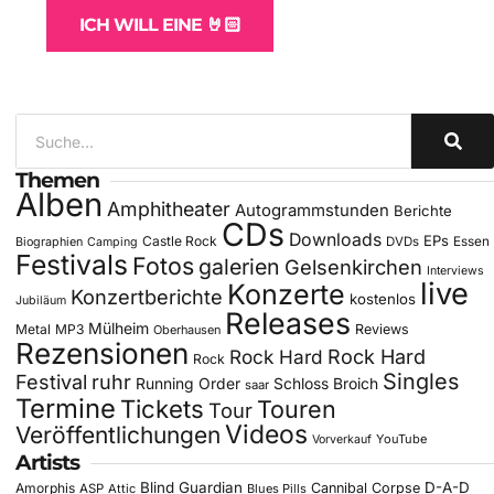
ICH WILL EINE 🤘🏻
Themen
Alben
Amphitheater
Autogrammstunden
Berichte
CDs
Downloads
EPs
Castle Rock
DVDs
Essen
Biographien
Camping
Festivals
Fotos
galerien
Gelsenkirchen
Interviews
live
Konzerte
Konzertberichte
kostenlos
Jubiläum
Releases
Mülheim
Metal
MP3
Reviews
Oberhausen
Rezensionen
Rock Hard
Rock Hard
Rock
Singles
Festival
ruhr
Running Order
Schloss Broich
saar
Termine
Tickets
Touren
Tour
Videos
Veröffentlichungen
YouTube
Vorverkauf
Artists
Blind Guardian
D-A-D
Amorphis
Cannibal Corpse
ASP
Attic
Blues Pills