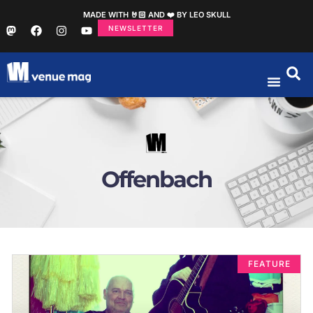
MADE WITH 🤘🏻 AND ❤️ BY LEO SKULL
NEWSLETTER
Offenbach
FEATURE