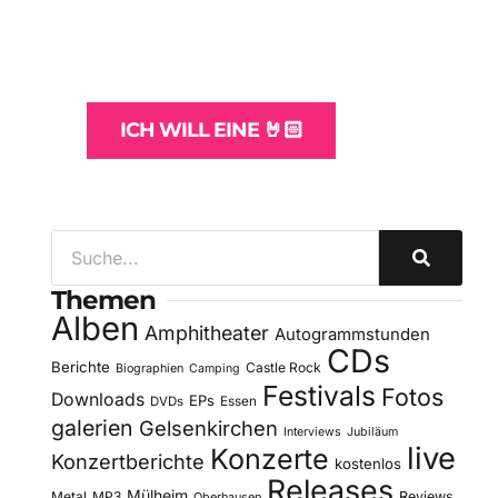
und -Hosting
für Bands
ICH WILL EINE 🤘🏻
Themen
Alben
Amphitheater
Autogrammstunden
CDs
Berichte
Castle Rock
Biographien
Camping
Festivals
Fotos
Downloads
EPs
DVDs
Essen
galerien
Gelsenkirchen
Interviews
Jubiläum
live
Konzerte
Konzertberichte
kostenlos
Releases
Mülheim
Metal
MP3
Reviews
Oberhausen