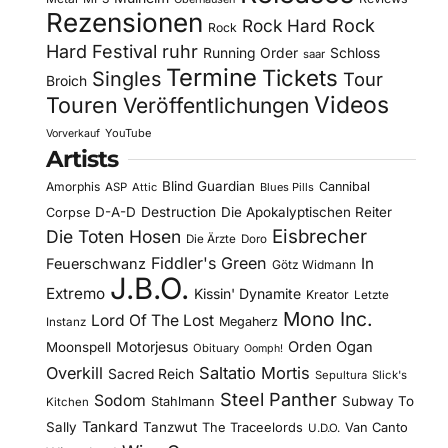
Rezensionen
Rock Hard
Rock
Rock
Hard Festival
ruhr
Running Order
Schloss
saar
Termine
Tickets
Singles
Tour
Broich
Videos
Touren
Veröffentlichungen
YouTube
Vorverkauf
Artists
Blind Guardian
Amorphis
Cannibal
ASP
Attic
Blues Pills
D-A-D
Destruction
Die Apokalyptischen Reiter
Corpse
Eisbrecher
Die Toten Hosen
Die Ärzte
Doro
Fiddler's Green
In
Feuerschwanz
Götz Widmann
J.B.O.
Extremo
Kissin' Dynamite
Kreator
Letzte
Mono Inc.
Lord Of The Lost
Megaherz
Instanz
Motorjesus
Orden Ogan
Moonspell
Obituary
Oomph!
Overkill
Saltatio Mortis
Sacred Reich
Sepultura
Slick's
Steel Panther
Sodom
Subway To
Stahlmann
Kitchen
Tankard
Sally
Tanzwut
The Traceelords
Van Canto
U.D.O.