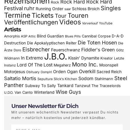
Rezensionen
Rock Hard
Rock Hard
Rock
Singles
Festival
ruhr
Running Order
Schloss Broich
saar
Termine
Tickets
Touren
Tour
Videos
Veröffentlichungen
YouTube
Vorverkauf
Artists
Blind Guardian
D-A-D
Amorphis
Cannibal Corpse
ASP
Attic
Blues Pills
Die Toten Hosen
Destruction
Die Apokalyptischen Reiter
Die
Eisbrecher
Fiddler's Green
Feuerschwanz
Götz
Ärzte
Doro
J.B.O.
In Extremo
Kissin' Dynamite
Widmann
Kreator
Letzte
Mono Inc.
Lord Of The Lost
Moonspell
Megaherz
Instanz
Overkill
Motorjesus
Orden Ogan
Sacred Reich
Obituary
Oomph!
Steel
Saltatio Mortis
Sodom
Stahlmann
Sepultura
Slick's Kitchen
Panther
Tankard
Subway To Sally
Tanzwut
The Traceelords
Wise Guys
Winterland
Van Canto
U.D.O.
Unser Newsletter für Dich
Mit unserem wöchentlich Newsletter verpasst Du nichts
mehr – natürlich kostenlos und jederzeit kündbar.