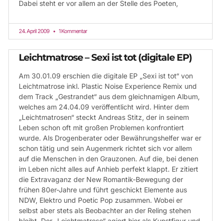
Dabei steht er vor allem an der Stelle des Poeten,
24. April 2009
1 Kommentar
Leichtmatrose – Sexi ist tot (digitale EP)
Am 30.01.09 erschien die digitale EP „Sexi ist tot“ von
Leichtmatrose inkl. Plastic Noise Experience Remix und
dem Track „Gestrandet“ aus dem gleichnamigen Album,
welches am 24.04.09 veröffentlicht wird. Hinter dem
„Leichtmatrosen“ steckt Andreas Stitz, der in seinem
Leben schon oft mit großen Problemen konfrontiert
wurde. Als Drogenberater oder Bewährungshelfer war er
schon tätig und sein Augenmerk richtet sich vor allem
auf die Menschen in den Grauzonen. Auf die, bei denen
im Leben nicht alles auf Anhieb perfekt klappt. Er zitiert
die Extravaganz der New Romantik-Bewegung der
frühen 80er-Jahre und führt geschickt Elemente aus
NDW, Elektro und Poetic Pop zusammen. Wobei er
selbst aber stets als Beobachter an der Reling stehen
bleibt. Der „Leichtmatrose“ agiert hier als Kunstfigur und