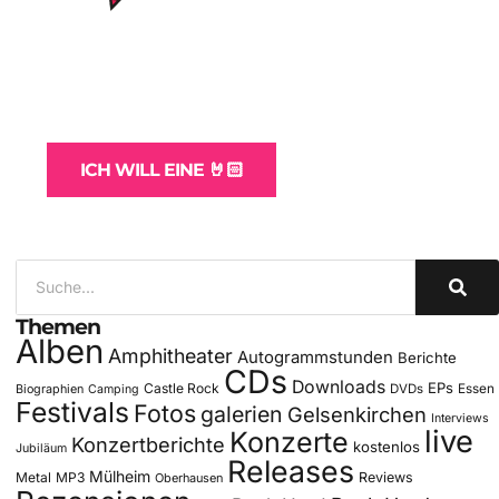
WordPress-Websites
und -Hosting
für Bands
ICH WILL EINE 🤘🏻
Themen
Alben
Amphitheater
Autogrammstunden
Berichte
CDs
Downloads
EPs
Castle Rock
DVDs
Essen
Biographien
Camping
Festivals
Fotos
galerien
Gelsenkirchen
Interviews
live
Konzerte
Konzertberichte
kostenlos
Jubiläum
Releases
Mülheim
Metal
MP3
Reviews
Oberhausen