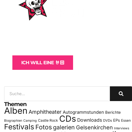
WordPress-Websites
und -Hosting
für Bands
ICH WILL EINE 🤘🏻
Themen
Alben
Amphitheater
Autogrammstunden
Berichte
CDs
Downloads
EPs
Castle Rock
DVDs
Essen
Biographien
Camping
Festivals
Fotos
galerien
Gelsenkirchen
Interviews