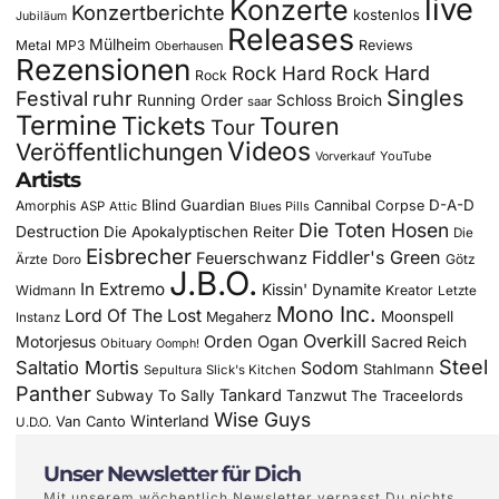
live
Konzerte
Konzertberichte
kostenlos
Jubiläum
Releases
Mülheim
Metal
MP3
Reviews
Oberhausen
Rezensionen
Rock Hard
Rock Hard
Rock
Singles
Festival
ruhr
Running Order
Schloss Broich
saar
Termine
Tickets
Touren
Tour
Videos
Veröffentlichungen
YouTube
Vorverkauf
Artists
Blind Guardian
D-A-D
Amorphis
Cannibal Corpse
ASP
Attic
Blues Pills
Die Toten Hosen
Destruction
Die Apokalyptischen Reiter
Die
Eisbrecher
Fiddler's Green
Feuerschwanz
Götz
Ärzte
Doro
J.B.O.
In Extremo
Kissin' Dynamite
Widmann
Kreator
Letzte
Mono Inc.
Lord Of The Lost
Moonspell
Megaherz
Instanz
Overkill
Motorjesus
Orden Ogan
Sacred Reich
Obituary
Oomph!
Steel
Saltatio Mortis
Sodom
Stahlmann
Sepultura
Slick's Kitchen
Panther
Tankard
Subway To Sally
Tanzwut
The Traceelords
Wise Guys
Winterland
Van Canto
U.D.O.
Unser Newsletter für Dich
Mit unserem wöchentlich Newsletter verpasst Du nichts