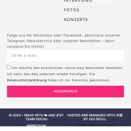
INTERVIEWS
FOTOS
KONZERTE
Folge uns bei Mastodon oder Facebook, abonniere unseren
Telegram-Newsservice oder unseren Newsletter – dann
verpasst Du nichts!
Ich möchte den kostenlosen venue mag Newsletter bestellen,
ich kann das Abo jederzeit wieder kündigen. Die
Datenschutzerklärung
habe ich zur Kenntnis genommen.
ABONNIEREN
© 2024 • MADE WITH ❤️ AND 🌶️ BY
HOSTED AND MANAGED WITH 🤘🏻
TEAM GOCHU
BY LEO SKULL
IMPRESSUM
COOKIE-EINSTELLUNGEN
NUTZUNGSBEDINGUNGEN