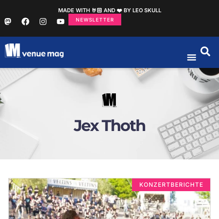
MADE WITH 🤘🏻 AND ❤️ BY LEO SKULL
NEWSLETTER
Jex Thoth
KONZERTBERICHTE