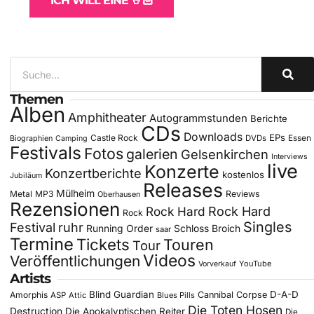
ICH WILL EINE 🤘🏻
Themen
Alben
Amphitheater
Autogrammstunden
Berichte
CDs
Downloads
EPs
Castle Rock
DVDs
Essen
Biographien
Camping
Festivals
Fotos
galerien
Gelsenkirchen
Interviews
live
Konzerte
Konzertberichte
kostenlos
Jubiläum
Releases
Mülheim
Metal
MP3
Reviews
Oberhausen
Rezensionen
Rock Hard
Rock Hard
Rock
Singles
Festival
ruhr
Running Order
Schloss Broich
saar
Termine
Tickets
Touren
Tour
Videos
Veröffentlichungen
YouTube
Vorverkauf
Artists
Blind Guardian
D-A-D
Amorphis
Cannibal Corpse
ASP
Attic
Blues Pills
Die Toten Hosen
Destruction
Die Apokalyptischen Reiter
Die