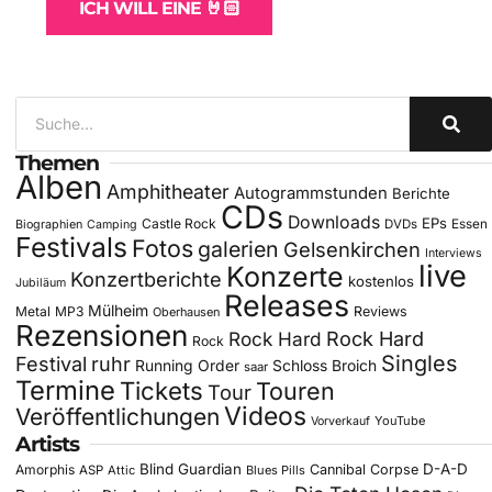
ICH WILL EINE 🤘🏻
Themen
Alben
Amphitheater
Autogrammstunden
Berichte
CDs
Downloads
EPs
Castle Rock
DVDs
Essen
Biographien
Camping
Festivals
Fotos
galerien
Gelsenkirchen
Interviews
live
Konzerte
Konzertberichte
kostenlos
Jubiläum
Releases
Mülheim
Metal
MP3
Reviews
Oberhausen
Rezensionen
Rock Hard
Rock Hard
Rock
Singles
Festival
ruhr
Running Order
Schloss Broich
saar
Termine
Tickets
Touren
Tour
Videos
Veröffentlichungen
YouTube
Vorverkauf
Artists
Blind Guardian
D-A-D
Amorphis
Cannibal Corpse
ASP
Attic
Blues Pills