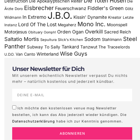
Die Toten Hosen
Destruction
Die Apokalyptischen Reiter
Die
Eisbrecher
Fiddler's Green
Feuerschwanz
Götz
Ärzte
Doro
J.B.O.
In Extremo
Kissin' Dynamite
Widmann
Kreator
Letzte
Mono Inc.
Lord Of The Lost
Moonspell
Megaherz
Instanz
Overkill
Motorjesus
Orden Ogan
Sacred Reich
Obituary
Oomph!
Steel
Saltatio Mortis
Sodom
Stahlmann
Sepultura
Slick's Kitchen
Panther
Tankard
Subway To Sally
Tanzwut
The Traceelords
Wise Guys
Winterland
Van Canto
U.D.O.
Unser Newsletter für Dich
Mit unserem wöchentlich Newsletter verpasst Du nichts
mehr – natürlich kostenlos und jederzeit kündbar.
Ich möchte den kostenlosen venue mag Newsletter
bestellen, ich kann das Abo jederzeit wieder kündigen. Die
Datenschutzerklärung
habe ich zur Kenntnis genommen.
ABONNIEREN