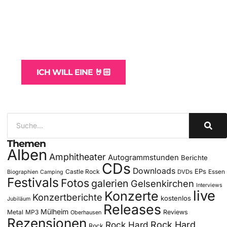
WordPress-Websites
und -Hosting
für Bands
ICH WILL EINE 🤘🏻
Themen
Alben
Amphitheater
Autogrammstunden
Berichte
CDs
Downloads
EPs
Castle Rock
DVDs
Essen
Biographien
Camping
Festivals
Fotos
galerien
Gelsenkirchen
Interviews
live
Konzerte
Konzertberichte
kostenlos
Jubiläum
Releases
Mülheim
Metal
MP3
Reviews
Oberhausen
Rezensionen
Rock Hard
Rock Hard
Rock