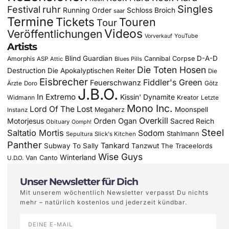
Singles
Festival
ruhr
Running Order
Schloss Broich
saar
Termine
Tickets
Touren
Tour
Videos
Veröffentlichungen
YouTube
Vorverkauf
Artists
Blind Guardian
D-A-D
Amorphis
Cannibal Corpse
ASP
Attic
Blues Pills
Die Toten Hosen
Destruction
Die Apokalyptischen Reiter
Die
Eisbrecher
Fiddler's Green
Feuerschwanz
Götz
Ärzte
Doro
J.B.O.
In Extremo
Kissin' Dynamite
Widmann
Kreator
Letzte
Mono Inc.
Lord Of The Lost
Moonspell
Megaherz
Instanz
Overkill
Motorjesus
Orden Ogan
Sacred Reich
Obituary
Oomph!
Steel
Saltatio Mortis
Sodom
Stahlmann
Sepultura
Slick's Kitchen
Panther
Tankard
Subway To Sally
Tanzwut
The Traceelords
Wise Guys
Winterland
Van Canto
U.D.O.
Unser Newsletter für Dich
Mit unserem wöchentlich Newsletter verpasst Du nichts
mehr – natürlich kostenlos und jederzeit kündbar.