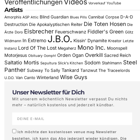
Videos
Veröffentlichungen
YouTube
Vorverkauf
Artists
Blind Guardian
D-A-D
Amorphis
Cannibal Corpse
ASP
Attic
Blues Pills
Die Toten Hosen
Destruction
Die Apokalyptischen Reiter
Die
Eisbrecher
Fiddler's Green
Feuerschwanz
Götz
Ärzte
Doro
J.B.O.
In Extremo
Kissin' Dynamite
Widmann
Kreator
Letzte
Mono Inc.
Lord Of The Lost
Moonspell
Megaherz
Instanz
Overkill
Motorjesus
Orden Ogan
Sacred Reich
Obituary
Oomph!
Steel
Saltatio Mortis
Sodom
Stahlmann
Sepultura
Slick's Kitchen
Panther
Tankard
Subway To Sally
Tanzwut
The Traceelords
Wise Guys
Winterland
Van Canto
U.D.O.
Unser Newsletter für Dich
Mit unserem wöchentlich Newsletter verpasst Du nichts
mehr – natürlich kostenlos und jederzeit kündbar.
Ich möchte den kostenlosen venue mag Newsletter
bestellen, ich kann das Abo jederzeit wieder kündigen. Die