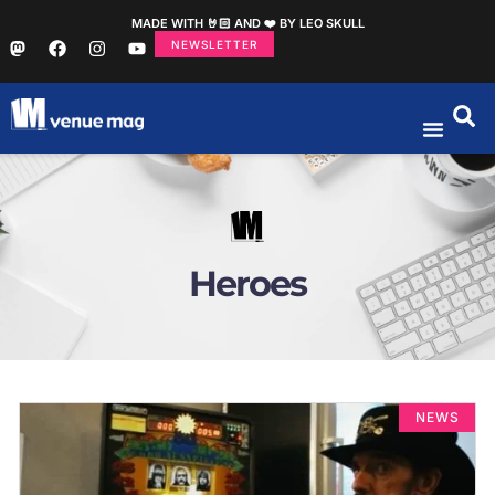
MADE WITH 🤘🏻 AND ❤️ BY LEO SKULL
NEWSLETTER
Heroes
NEWS