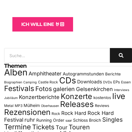
und -Hosting
für Bands
ICH WILL EINE 🤘🏻
Themen
Alben
Amphitheater
Autogrammstunden
Berichte
CDs
Downloads
EPs
Castle Rock
DVDs
Essen
Biographien
Camping
Festivals
Fotos
galerien
Gelsenkirchen
Interviews
live
Konzerte
Konzertberichte
kostenlos
Jubiläum
Releases
Mülheim
Metal
MP3
Reviews
Oberhausen
Rezensionen
Rock Hard
Rock Hard
Rock
Singles
Festival
ruhr
Running Order
Schloss Broich
saar
Termine
Tickets
Touren
Tour