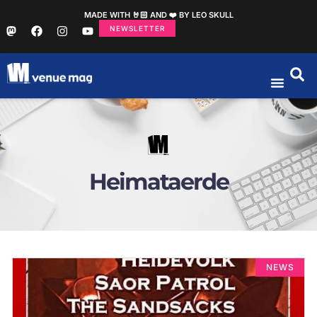
MADE WITH 🤘🏻 AND ❤️ BY LEO SKULL
NEWSLETTER
Heimataerde
NEWS