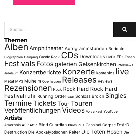
Themen
Alben
Amphitheater
Autogrammstunden
Berichte
CDs
Downloads
EPs
Castle Rock
DVDs
Essen
Biographien
Camping
Festivals
Fotos
galerien
Gelsenkirchen
Interviews
live
Konzerte
Konzertberichte
kostenlos
Jubiläum
Releases
Mülheim
Metal
MP3
Reviews
Oberhausen
Rezensionen
Rock Hard
Rock Hard
Rock
Singles
Festival
ruhr
Running Order
Schloss Broich
saar
Termine
Tickets
Touren
Tour
Videos
Veröffentlichungen
YouTube
Vorverkauf
Artists
Blind Guardian
D-A-D
Amorphis
Cannibal Corpse
ASP
Attic
Blues Pills
Die Toten Hosen
Destruction
Die Apokalyptischen Reiter
Die