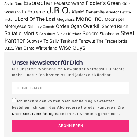
Eisbrecher
Fiddler's Green
Feuerschwanz
Götz
Ärzte
Doro
J.B.O.
In Extremo
Kissin' Dynamite
Widmann
Kreator
Letzte
Mono Inc.
Lord Of The Lost
Moonspell
Megaherz
Instanz
Overkill
Motorjesus
Orden Ogan
Sacred Reich
Obituary
Oomph!
Steel
Saltatio Mortis
Sodom
Stahlmann
Sepultura
Slick's Kitchen
Panther
Tankard
Subway To Sally
Tanzwut
The Traceelords
Wise Guys
Winterland
Van Canto
U.D.O.
Unser Newsletter für Dich
Mit unserem wöchentlich Newsletter verpasst Du nichts
mehr – natürlich kostenlos und jederzeit kündbar.
Ich möchte den kostenlosen venue mag Newsletter
bestellen, ich kann das Abo jederzeit wieder kündigen. Die
Datenschutzerklärung
habe ich zur Kenntnis genommen.
ABONNIEREN