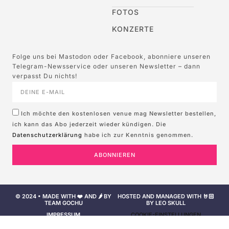
FOTOS
KONZERTE
Folge uns bei Mastodon oder Facebook, abonniere unseren
Telegram-Newsservice oder unseren Newsletter – dann
verpasst Du nichts!
Ich möchte den kostenlosen venue mag Newsletter bestellen,
ich kann das Abo jederzeit wieder kündigen. Die
Datenschutzerklärung
habe ich zur Kenntnis genommen.
ABONNIEREN
© 2024 • MADE WITH ❤️ AND 🌶️ BY
HOSTED AND MANAGED WITH 🤘🏻
TEAM GOCHU
BY LEO SKULL
IMPRESSUM
COOKIE-EINSTELLUNGEN
NUTZUNGSBEDINGUNGEN
DATENSCHUTZERKLÄRUNG