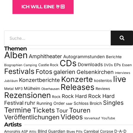
ICH WILL EINE 🤘🏻
Themen
Alben
Amphitheater
Autogrammstunden
Berichte
CDs
Downloads
EPs
Castle Rock
DVDs
Essen
Biographien
Camping
Festivals
Fotos
galerien
Gelsenkirchen
Interviews
live
Konzerte
Konzertberichte
kostenlos
Jubiläum
Releases
Mülheim
Metal
MP3
Reviews
Oberhausen
Rezensionen
Rock Hard
Rock Hard
Rock
Singles
Festival
ruhr
Running Order
Schloss Broich
saar
Termine
Tickets
Touren
Tour
Videos
Veröffentlichungen
YouTube
Vorverkauf
Artists
Blind Guardian
D-A-D
Amorphis
Cannibal Corpse
ASP
Attic
Blues Pills