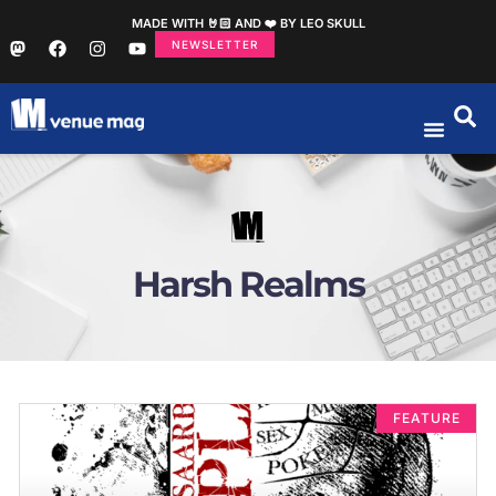
MADE WITH 🤘🏻 AND ❤️ BY LEO SKULL
NEWSLETTER
Harsh Realms
FEATURE