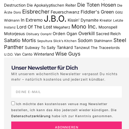
Die Toten Hosen
Destruction
Die Apokalyptischen Reiter
Die
Eisbrecher
Fiddler's Green
Feuerschwanz
Götz
Ärzte
Doro
J.B.O.
In Extremo
Kissin' Dynamite
Widmann
Kreator
Letzte
Mono Inc.
Lord Of The Lost
Moonspell
Megaherz
Instanz
Overkill
Motorjesus
Orden Ogan
Sacred Reich
Obituary
Oomph!
Steel
Saltatio Mortis
Sodom
Stahlmann
Sepultura
Slick's Kitchen
Panther
Tankard
Subway To Sally
Tanzwut
The Traceelords
Wise Guys
Winterland
Van Canto
U.D.O.
Unser Newsletter für Dich
Mit unserem wöchentlich Newsletter verpasst Du nichts
mehr – natürlich kostenlos und jederzeit kündbar.
Ich möchte den kostenlosen venue mag Newsletter
bestellen, ich kann das Abo jederzeit wieder kündigen. Die
Datenschutzerklärung
habe ich zur Kenntnis genommen.
ABONNIEREN