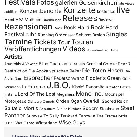
Festivals
Fotos
galerien
Gelsenkirchen
Interviews
live
Konzerte
Konzertberichte
kostenlos
Jubiläum
Releases
Mülheim
Metal
MP3
Reviews
Oberhausen
Rezensionen
Rock Hard
Rock Hard
Rock
Singles
Festival
ruhr
Running Order
Schloss Broich
saar
Termine
Tickets
Touren
Tour
Videos
Veröffentlichungen
YouTube
Vorverkauf
Artists
Blind Guardian
D-A-D
Amorphis
Cannibal Corpse
ASP
Attic
Blues Pills
Die Toten Hosen
Destruction
Die Apokalyptischen Reiter
Die
Eisbrecher
Fiddler's Green
Feuerschwanz
Götz
Ärzte
Doro
J.B.O.
In Extremo
Kissin' Dynamite
Widmann
Kreator
Letzte
Mono Inc.
Lord Of The Lost
Moonspell
Megaherz
Instanz
Overkill
Motorjesus
Orden Ogan
Sacred Reich
Obituary
Oomph!
Steel
Saltatio Mortis
Sodom
Stahlmann
Sepultura
Slick's Kitchen
Panther
Tankard
Subway To Sally
Tanzwut
The Traceelords
Wise Guys
Winterland
Van Canto
U.D.O.