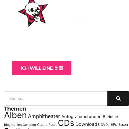
WordPress-Websites
und -Hosting
für Bands
ICH WILL EINE 🤘🏻
Themen
Alben
Amphitheater
Autogrammstunden
Berichte
CDs
Downloads
EPs
Castle Rock
DVDs
Essen
Biographien
Camping