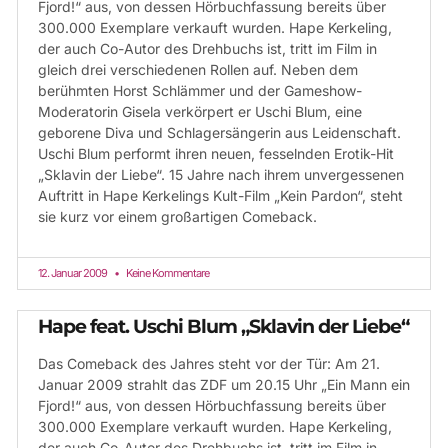
Fjord!“ aus, von dessen Hörbuchfassung bereits über
300.000 Exemplare verkauft wurden. Hape Kerkeling,
der auch Co-Autor des Drehbuchs ist, tritt im Film in
gleich drei verschiedenen Rollen auf. Neben dem
berühmten Horst Schlämmer und der Gameshow-
Moderatorin Gisela verkörpert er Uschi Blum, eine
geborene Diva und Schlagersängerin aus Leidenschaft.
Uschi Blum performt ihren neuen, fesselnden Erotik-Hit
„Sklavin der Liebe“. 15 Jahre nach ihrem unvergessenen
Auftritt in Hape Kerkelings Kult-Film „Kein Pardon“, steht
sie kurz vor einem großartigen Comeback.
12. Januar 2009
Keine Kommentare
Hape feat. Uschi Blum „Sklavin der Liebe“
Das Comeback des Jahres steht vor der Tür: Am 21.
Januar 2009 strahlt das ZDF um 20.15 Uhr „Ein Mann ein
Fjord!“ aus, von dessen Hörbuchfassung bereits über
300.000 Exemplare verkauft wurden. Hape Kerkeling,
der auch Co-Autor des Drehbuchs ist, tritt im Film in