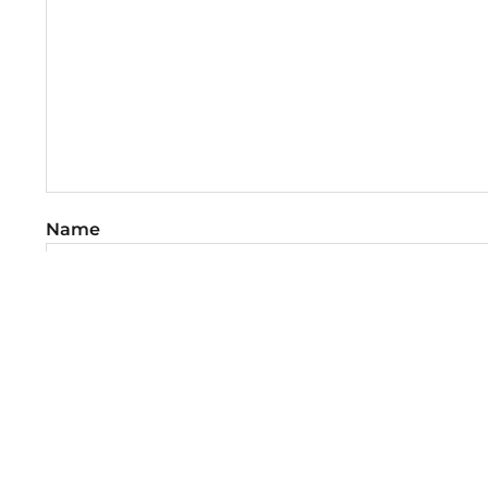
Name
E-Mail-Adresse
Website