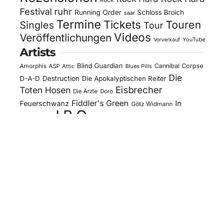
Festival
ruhr
Running Order
Schloss Broich
saar
Termine
Tickets
Touren
Singles
Tour
Videos
Veröffentlichungen
YouTube
Vorverkauf
Artists
Blind Guardian
Amorphis
Cannibal Corpse
ASP
Attic
Blues Pills
Die
D-A-D
Destruction
Die Apokalyptischen Reiter
Eisbrecher
Toten Hosen
Die Ärzte
Doro
Fiddler's Green
In
Feuerschwanz
Götz Widmann
J.B.O.
Extremo
Kissin' Dynamite
Kreator
Letzte
Mono Inc.
Lord Of The Lost
Megaherz
Instanz
Motorjesus
Orden Ogan
Moonspell
Obituary
Oomph!
Overkill
Saltatio Mortis
Sacred Reich
Sepultura
Slick's
Steel Panther
Sodom
Subway To
Stahlmann
Kitchen
Tankard
Sally
Tanzwut
The Traceelords
Van Canto
U.D.O.
Wise Guys
Winterland