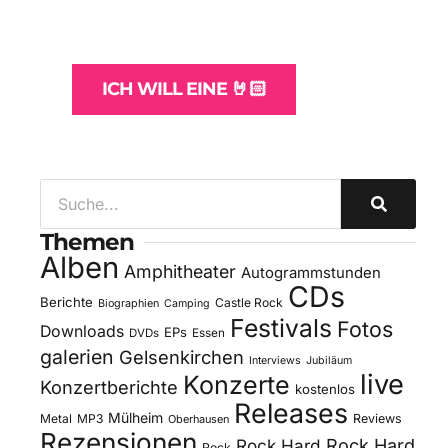
und -Hosting
für Bands
ICH WILL EINE 🤘🏻
Themen
Alben
Amphitheater
Autogrammstunden
CDs
Berichte
Castle Rock
Biographien
Camping
Festivals
Fotos
Downloads
EPs
DVDs
Essen
galerien
Gelsenkirchen
Interviews
Jubiläum
live
Konzerte
Konzertberichte
kostenlos
Releases
Mülheim
Metal
MP3
Reviews
Oberhausen
Rezensionen
Rock Hard
Rock Hard
Rock