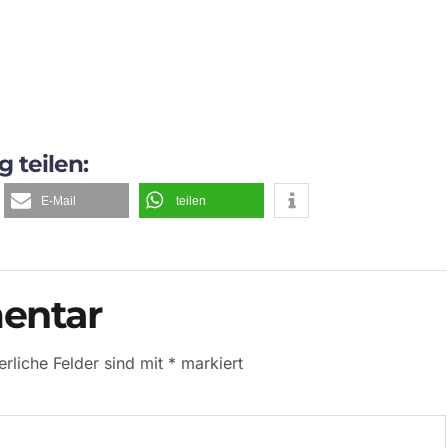
g teilen:
E-Mail
teilen
entar
erliche Felder sind mit
*
markiert