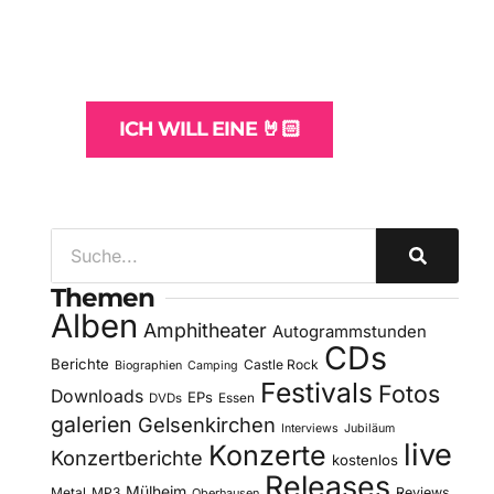
und -Hosting
für Bands
ICH WILL EINE 🤘🏻
Themen
Alben
Amphitheater
Autogrammstunden
CDs
Berichte
Castle Rock
Biographien
Camping
Festivals
Fotos
Downloads
EPs
DVDs
Essen
galerien
Gelsenkirchen
Interviews
Jubiläum
live
Konzerte
Konzertberichte
kostenlos
Releases
Mülheim
Metal
MP3
Reviews
Oberhausen