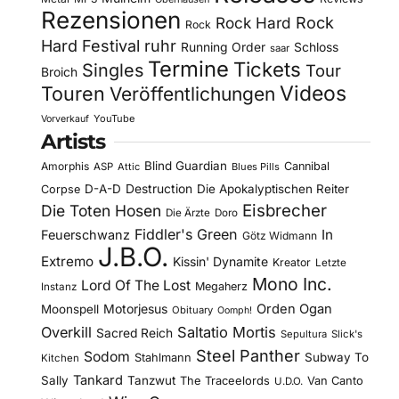
Rezensionen
Rock Hard
Rock
Rock
Hard Festival
ruhr
Running Order
Schloss
saar
Termine
Tickets
Singles
Tour
Broich
Videos
Touren
Veröffentlichungen
YouTube
Vorverkauf
Artists
Blind Guardian
Amorphis
Cannibal
ASP
Attic
Blues Pills
D-A-D
Destruction
Die Apokalyptischen Reiter
Corpse
Eisbrecher
Die Toten Hosen
Die Ärzte
Doro
Fiddler's Green
In
Feuerschwanz
Götz Widmann
J.B.O.
Extremo
Kissin' Dynamite
Kreator
Letzte
Mono Inc.
Lord Of The Lost
Megaherz
Instanz
Motorjesus
Orden Ogan
Moonspell
Obituary
Oomph!
Overkill
Saltatio Mortis
Sacred Reich
Sepultura
Slick's
Steel Panther
Sodom
Subway To
Stahlmann
Kitchen
Tankard
Sally
Tanzwut
The Traceelords
Van Canto
U.D.O.