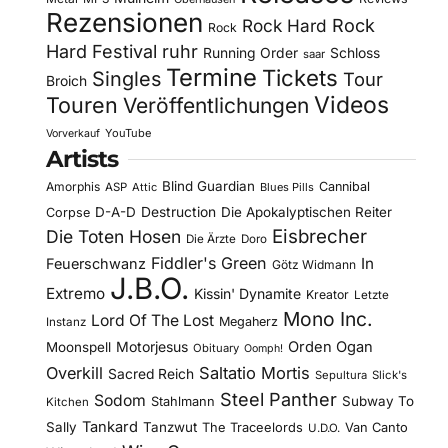
Rezensionen
Rock Hard
Rock
Rock
Hard Festival
ruhr
Running Order
Schloss
saar
Termine
Tickets
Singles
Tour
Broich
Videos
Touren
Veröffentlichungen
YouTube
Vorverkauf
Artists
Blind Guardian
Amorphis
Cannibal
ASP
Attic
Blues Pills
D-A-D
Destruction
Die Apokalyptischen Reiter
Corpse
Eisbrecher
Die Toten Hosen
Die Ärzte
Doro
Fiddler's Green
In
Feuerschwanz
Götz Widmann
J.B.O.
Extremo
Kissin' Dynamite
Kreator
Letzte
Mono Inc.
Lord Of The Lost
Megaherz
Instanz
Motorjesus
Orden Ogan
Moonspell
Obituary
Oomph!
Overkill
Saltatio Mortis
Sacred Reich
Sepultura
Slick's
Steel Panther
Sodom
Subway To
Stahlmann
Kitchen
Tankard
Sally
Tanzwut
The Traceelords
Van Canto
U.D.O.