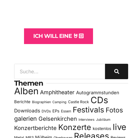
und -Hosting
für Bands
ICH WILL EINE 🤘🏻
Themen
Alben
Amphitheater
Autogrammstunden
CDs
Berichte
Castle Rock
Biographien
Camping
Festivals
Fotos
Downloads
EPs
DVDs
Essen
galerien
Gelsenkirchen
Interviews
Jubiläum
live
Konzerte
Konzertberichte
kostenlos
Releases
Mülheim
Metal
MP3
Reviews
Oberhausen