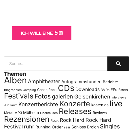
WordPress-Websites
und -Hosting
für Bands
ICH WILL EINE 🤘🏻
Themen
Alben
Amphitheater
Autogrammstunden
Berichte
CDs
Downloads
EPs
Castle Rock
DVDs
Essen
Biographien
Camping
Festivals
Fotos
galerien
Gelsenkirchen
Interviews
live
Konzerte
Konzertberichte
kostenlos
Jubiläum
Releases
Mülheim
Metal
MP3
Reviews
Oberhausen
Rezensionen
Rock Hard
Rock Hard
Rock
Singles
Festival
ruhr
Running Order
Schloss Broich
saar