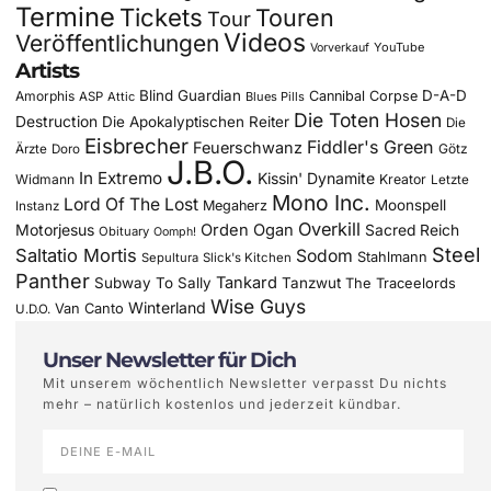
Termine
Tickets
Touren
Tour
Videos
Veröffentlichungen
YouTube
Vorverkauf
Artists
Blind Guardian
D-A-D
Amorphis
Cannibal Corpse
ASP
Attic
Blues Pills
Die Toten Hosen
Destruction
Die Apokalyptischen Reiter
Die
Eisbrecher
Fiddler's Green
Feuerschwanz
Götz
Ärzte
Doro
J.B.O.
In Extremo
Kissin' Dynamite
Widmann
Kreator
Letzte
Mono Inc.
Lord Of The Lost
Moonspell
Megaherz
Instanz
Overkill
Motorjesus
Orden Ogan
Sacred Reich
Obituary
Oomph!
Steel
Saltatio Mortis
Sodom
Stahlmann
Sepultura
Slick's Kitchen
Panther
Tankard
Subway To Sally
Tanzwut
The Traceelords
Wise Guys
Winterland
Van Canto
U.D.O.
Unser Newsletter für Dich
Mit unserem wöchentlich Newsletter verpasst Du nichts
mehr – natürlich kostenlos und jederzeit kündbar.