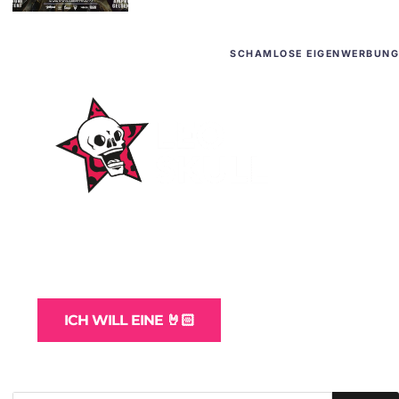
SCHAMLOSE EIGENWERBUNG
WordPress-Websites
und -Hosting
für Bands
ICH WILL EINE 🤘🏻