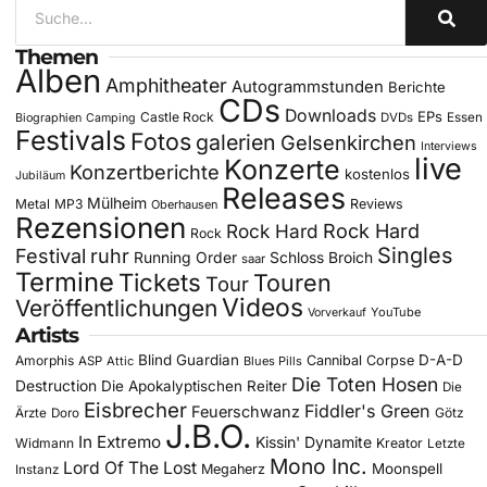
Themen
Alben
Amphitheater
Autogrammstunden
Berichte
CDs
Downloads
EPs
Castle Rock
DVDs
Essen
Biographien
Camping
Festivals
Fotos
galerien
Gelsenkirchen
Interviews
live
Konzerte
Konzertberichte
kostenlos
Jubiläum
Releases
Mülheim
Metal
MP3
Reviews
Oberhausen
Rezensionen
Rock Hard
Rock Hard
Rock
Singles
Festival
ruhr
Running Order
Schloss Broich
saar
Termine
Tickets
Touren
Tour
Videos
Veröffentlichungen
YouTube
Vorverkauf
Artists
Blind Guardian
D-A-D
Amorphis
Cannibal Corpse
ASP
Attic
Blues Pills
Die Toten Hosen
Destruction
Die Apokalyptischen Reiter
Die
Eisbrecher
Fiddler's Green
Feuerschwanz
Götz
Ärzte
Doro
J.B.O.
In Extremo
Kissin' Dynamite
Widmann
Kreator
Letzte
Mono Inc.
Lord Of The Lost
Moonspell
Megaherz
Instanz