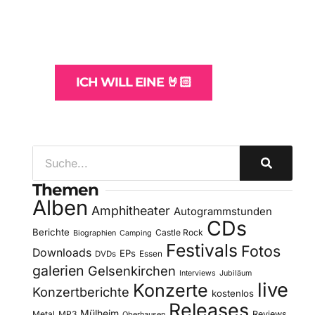
und -Hosting
für Bands
ICH WILL EINE 🤘🏻
Themen
Alben
Amphitheater
Autogrammstunden
CDs
Berichte
Castle Rock
Biographien
Camping
Festivals
Fotos
Downloads
EPs
DVDs
Essen
galerien
Gelsenkirchen
Interviews
Jubiläum
live
Konzerte
Konzertberichte
kostenlos
Releases
Mülheim
Metal
MP3
Reviews
Oberhausen