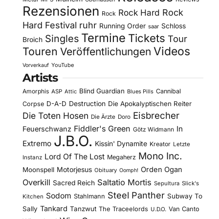
Rezensionen
Rock Hard
Rock
Rock
Hard Festival
ruhr
Running Order
Schloss
saar
Termine
Tickets
Singles
Tour
Broich
Videos
Touren
Veröffentlichungen
YouTube
Vorverkauf
Artists
Blind Guardian
Amorphis
Cannibal
ASP
Attic
Blues Pills
D-A-D
Destruction
Die Apokalyptischen Reiter
Corpse
Eisbrecher
Die Toten Hosen
Die Ärzte
Doro
Fiddler's Green
In
Feuerschwanz
Götz Widmann
J.B.O.
Extremo
Kissin' Dynamite
Kreator
Letzte
Mono Inc.
Lord Of The Lost
Megaherz
Instanz
Motorjesus
Orden Ogan
Moonspell
Obituary
Oomph!
Overkill
Saltatio Mortis
Sacred Reich
Sepultura
Slick's
Steel Panther
Sodom
Subway To
Stahlmann
Kitchen
Tankard
Sally
Tanzwut
The Traceelords
Van Canto
U.D.O.