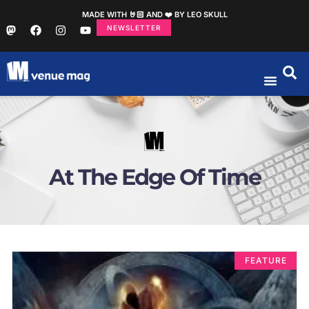
MADE WITH 🤘🏻 AND ❤️ BY LEO SKULL
NEWSLETTER
At The Edge Of Time
FEATURE