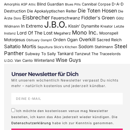
Blind Guardian
D-A-D
Amorphis
Cannibal Corpse
ASP
Attic
Blues Pills
Die Toten Hosen
Destruction
Die Apokalyptischen Reiter
Die
Eisbrecher
Fiddler's Green
Feuerschwanz
Götz
Ärzte
Doro
J.B.O.
In Extremo
Kissin' Dynamite
Widmann
Kreator
Letzte
Mono Inc.
Lord Of The Lost
Moonspell
Megaherz
Instanz
Overkill
Motorjesus
Orden Ogan
Sacred Reich
Obituary
Oomph!
Steel
Saltatio Mortis
Sodom
Stahlmann
Sepultura
Slick's Kitchen
Panther
Tankard
Subway To Sally
Tanzwut
The Traceelords
Wise Guys
Winterland
Van Canto
U.D.O.
Unser Newsletter für Dich
Mit unserem wöchentlich Newsletter verpasst Du nichts
mehr – natürlich kostenlos und jederzeit kündbar.
Ich möchte den kostenlosen venue mag Newsletter
bestellen, ich kann das Abo jederzeit wieder kündigen. Die
Datenschutzerklärung
habe ich zur Kenntnis genommen.