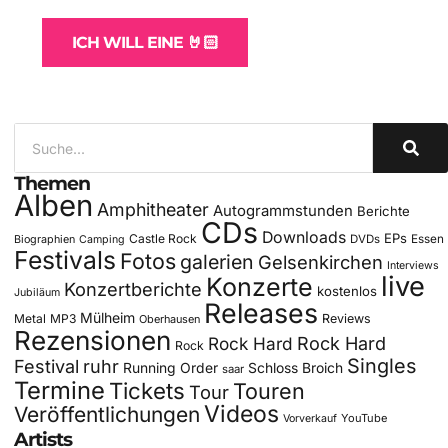
ICH WILL EINE 🤘🏻
Themen
Alben
Amphitheater
Autogrammstunden
Berichte
CDs
Downloads
EPs
Castle Rock
DVDs
Essen
Biographien
Camping
Festivals
Fotos
galerien
Gelsenkirchen
Interviews
live
Konzerte
Konzertberichte
kostenlos
Jubiläum
Releases
Mülheim
Metal
MP3
Reviews
Oberhausen
Rezensionen
Rock Hard
Rock Hard
Rock
Singles
Festival
ruhr
Running Order
Schloss Broich
saar
Termine
Tickets
Touren
Tour
Videos
Veröffentlichungen
YouTube
Vorverkauf
Artists