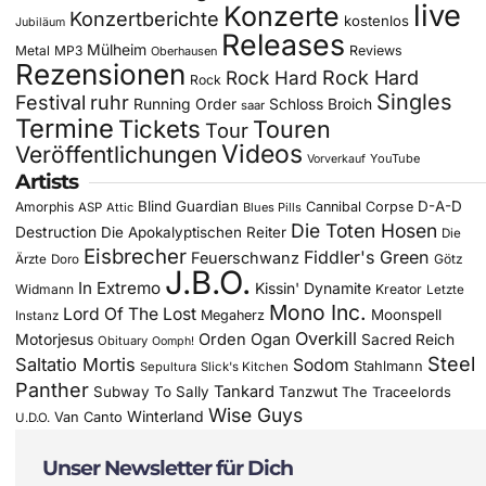
live
Konzerte
Konzertberichte
kostenlos
Jubiläum
Releases
Mülheim
Metal
MP3
Reviews
Oberhausen
Rezensionen
Rock Hard
Rock Hard
Rock
Singles
Festival
ruhr
Running Order
Schloss Broich
saar
Termine
Tickets
Touren
Tour
Videos
Veröffentlichungen
YouTube
Vorverkauf
Artists
Blind Guardian
D-A-D
Amorphis
Cannibal Corpse
ASP
Attic
Blues Pills
Die Toten Hosen
Destruction
Die Apokalyptischen Reiter
Die
Eisbrecher
Fiddler's Green
Feuerschwanz
Götz
Ärzte
Doro
J.B.O.
In Extremo
Kissin' Dynamite
Widmann
Kreator
Letzte
Mono Inc.
Lord Of The Lost
Moonspell
Megaherz
Instanz
Overkill
Motorjesus
Orden Ogan
Sacred Reich
Obituary
Oomph!
Steel
Saltatio Mortis
Sodom
Stahlmann
Sepultura
Slick's Kitchen
Panther
Tankard
Subway To Sally
Tanzwut
The Traceelords
Wise Guys
Winterland
Van Canto
U.D.O.
Unser Newsletter für Dich