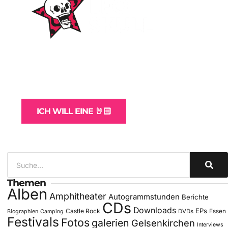
WordPress-Websites
und -Hosting
für Bands
ICH WILL EINE 🤘🏻
Themen
Alben
Amphitheater
Autogrammstunden
Berichte
CDs
Downloads
EPs
Castle Rock
DVDs
Essen
Biographien
Camping
Festivals
Fotos
galerien
Gelsenkirchen
Interviews