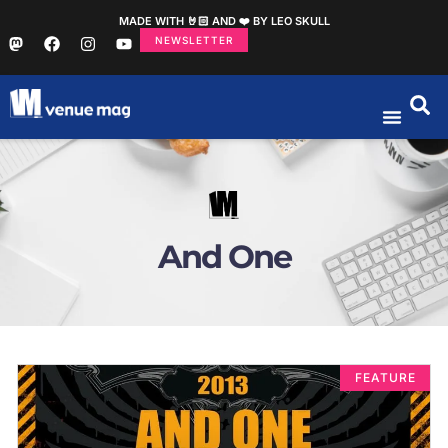
MADE WITH 🤘🏻 AND ❤️ BY LEO SKULL
NEWSLETTER
And One
FEATURE