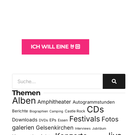
WordPress-Websites
und -Hosting
für Bands
ICH WILL EINE 🤘🏻
Themen
Alben
Amphitheater
Autogrammstunden
CDs
Berichte
Castle Rock
Biographien
Camping
Festivals
Fotos
Downloads
EPs
DVDs
Essen
galerien
Gelsenkirchen
Interviews
Jubiläum