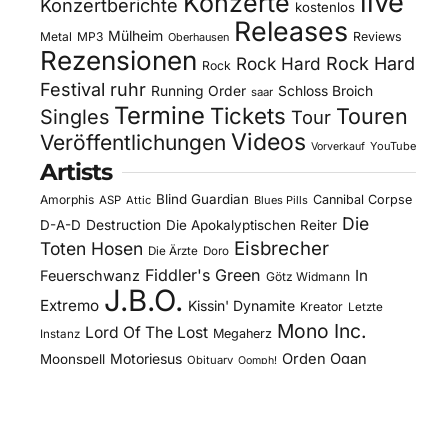
live
Konzerte
Konzertberichte
kostenlos
Releases
Mülheim
Metal
MP3
Reviews
Oberhausen
Rezensionen
Rock Hard
Rock Hard
Rock
Festival
ruhr
Running Order
Schloss Broich
saar
Termine
Tickets
Touren
Singles
Tour
Videos
Veröffentlichungen
YouTube
Vorverkauf
Artists
Blind Guardian
Amorphis
Cannibal Corpse
ASP
Attic
Blues Pills
Die
D-A-D
Destruction
Die Apokalyptischen Reiter
Eisbrecher
Toten Hosen
Die Ärzte
Doro
Fiddler's Green
In
Feuerschwanz
Götz Widmann
J.B.O.
Extremo
Kissin' Dynamite
Kreator
Letzte
Mono Inc.
Lord Of The Lost
Megaherz
Instanz
Motorjesus
Orden Ogan
Moonspell
Obituary
Oomph!
Overkill
Saltatio Mortis
Sacred Reich
Sepultura
Slick's
Steel Panther
Sodom
Subway To
Stahlmann
Kitchen
Tankard
Sally
Tanzwut
The Traceelords
Van Canto
U.D.O.