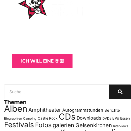
WordPress-Websites
und -Hosting
für Bands
ICH WILL EINE 🤘🏻
Themen
Alben
Amphitheater
Autogrammstunden
Berichte
CDs
Downloads
EPs
Castle Rock
DVDs
Essen
Biographien
Camping
Festivals
Fotos
galerien
Gelsenkirchen
Interviews