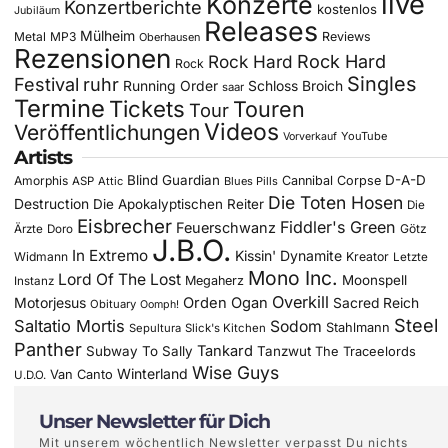
live
Konzerte
Konzertberichte
kostenlos
Jubiläum
Releases
Mülheim
Metal
MP3
Reviews
Oberhausen
Rezensionen
Rock Hard
Rock Hard
Rock
Singles
Festival
ruhr
Running Order
Schloss Broich
saar
Termine
Tickets
Touren
Tour
Videos
Veröffentlichungen
YouTube
Vorverkauf
Artists
Blind Guardian
D-A-D
Amorphis
Cannibal Corpse
ASP
Attic
Blues Pills
Die Toten Hosen
Destruction
Die Apokalyptischen Reiter
Die
Eisbrecher
Fiddler's Green
Feuerschwanz
Götz
Ärzte
Doro
J.B.O.
In Extremo
Kissin' Dynamite
Widmann
Kreator
Letzte
Mono Inc.
Lord Of The Lost
Moonspell
Megaherz
Instanz
Overkill
Motorjesus
Orden Ogan
Sacred Reich
Obituary
Oomph!
Steel
Saltatio Mortis
Sodom
Stahlmann
Sepultura
Slick's Kitchen
Panther
Tankard
Subway To Sally
Tanzwut
The Traceelords
Wise Guys
Winterland
Van Canto
U.D.O.
Unser Newsletter für Dich
Mit unserem wöchentlich Newsletter verpasst Du nichts