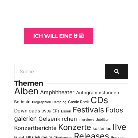
und -Hosting
für Bands
ICH WILL EINE 🤘🏻
Themen
Alben
Amphitheater
Autogrammstunden
CDs
Berichte
Castle Rock
Biographien
Camping
Festivals
Fotos
Downloads
EPs
DVDs
Essen
galerien
Gelsenkirchen
Interviews
Jubiläum
live
Konzerte
Konzertberichte
kostenlos
Releases
Mülheim
Metal
MP3
Reviews
Oberhausen