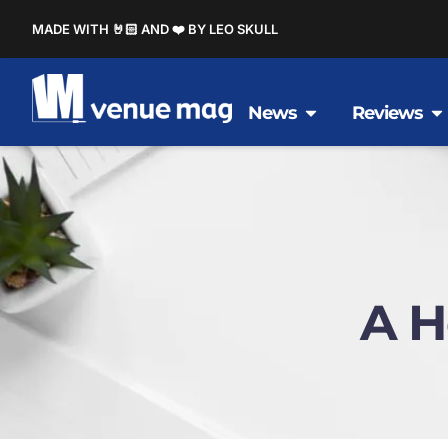
MADE WITH 🤘🏻 AND ❤️ BY LEO SKULL
News
Reviews
A H