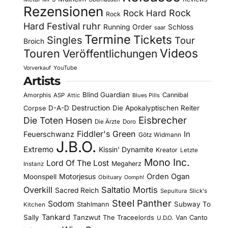
Rezensionen
Rock Hard
Rock
Rock
Hard Festival
ruhr
Running Order
Schloss
saar
Termine
Tickets
Singles
Tour
Broich
Videos
Touren
Veröffentlichungen
YouTube
Vorverkauf
Artists
Blind Guardian
Amorphis
Cannibal
ASP
Attic
Blues Pills
D-A-D
Destruction
Die Apokalyptischen Reiter
Corpse
Eisbrecher
Die Toten Hosen
Die Ärzte
Doro
Fiddler's Green
In
Feuerschwanz
Götz Widmann
J.B.O.
Extremo
Kissin' Dynamite
Kreator
Letzte
Mono Inc.
Lord Of The Lost
Megaherz
Instanz
Motorjesus
Orden Ogan
Moonspell
Obituary
Oomph!
Overkill
Saltatio Mortis
Sacred Reich
Sepultura
Slick's
Steel Panther
Sodom
Subway To
Stahlmann
Kitchen
Tankard
Sally
Tanzwut
The Traceelords
Van Canto
U.D.O.