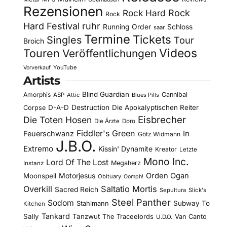
Rezensionen
Rock Hard
Rock
Rock
Hard Festival
ruhr
Running Order
Schloss
saar
Termine
Tickets
Singles
Tour
Broich
Videos
Touren
Veröffentlichungen
YouTube
Vorverkauf
Artists
Blind Guardian
Amorphis
Cannibal
ASP
Attic
Blues Pills
D-A-D
Destruction
Die Apokalyptischen Reiter
Corpse
Eisbrecher
Die Toten Hosen
Die Ärzte
Doro
Fiddler's Green
In
Feuerschwanz
Götz Widmann
J.B.O.
Extremo
Kissin' Dynamite
Kreator
Letzte
Mono Inc.
Lord Of The Lost
Megaherz
Instanz
Motorjesus
Orden Ogan
Moonspell
Obituary
Oomph!
Overkill
Saltatio Mortis
Sacred Reich
Sepultura
Slick's
Steel Panther
Sodom
Subway To
Stahlmann
Kitchen
Tankard
Sally
Tanzwut
The Traceelords
Van Canto
U.D.O.