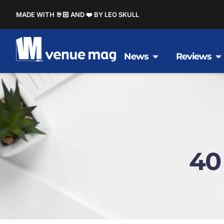
MADE WITH 🤘🏻 AND ❤️ BY LEO SKULL
News
Reviews
40