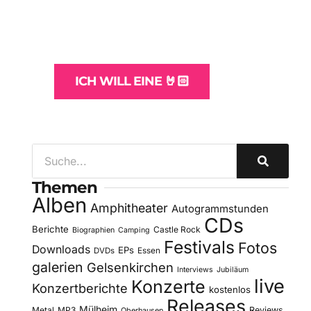
und -Hosting
für Bands
ICH WILL EINE 🤘🏻
Themen
Alben
Amphitheater
Autogrammstunden
CDs
Berichte
Castle Rock
Biographien
Camping
Festivals
Fotos
Downloads
EPs
DVDs
Essen
galerien
Gelsenkirchen
Interviews
Jubiläum
live
Konzerte
Konzertberichte
kostenlos
Releases
Mülheim
Metal
MP3
Reviews
Oberhausen