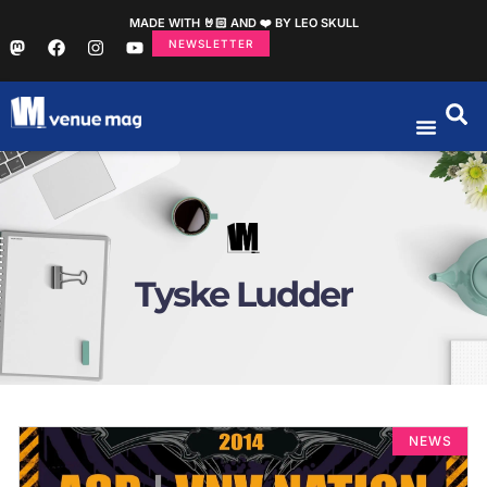
MADE WITH 🤘🏻 AND ❤️ BY LEO SKULL
NEWSLETTER
Tyske Ludder
NEWS