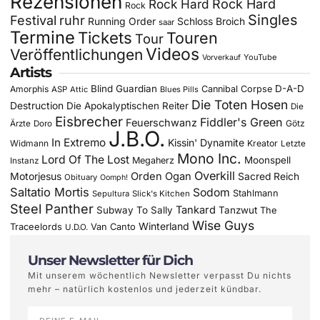
Rezensionen
Rock Hard
Rock Hard
Rock
Singles
Festival
ruhr
Running Order
Schloss Broich
saar
Termine
Tickets
Touren
Tour
Videos
Veröffentlichungen
YouTube
Vorverkauf
Artists
Blind Guardian
D-A-D
Amorphis
Cannibal Corpse
ASP
Attic
Blues Pills
Die Toten Hosen
Destruction
Die Apokalyptischen Reiter
Die
Eisbrecher
Fiddler's Green
Feuerschwanz
Götz
Ärzte
Doro
J.B.O.
In Extremo
Kissin' Dynamite
Widmann
Kreator
Letzte
Mono Inc.
Lord Of The Lost
Moonspell
Megaherz
Instanz
Overkill
Motorjesus
Orden Ogan
Sacred Reich
Obituary
Oomph!
Saltatio Mortis
Sodom
Stahlmann
Sepultura
Slick's Kitchen
Steel Panther
Tankard
Subway To Sally
Tanzwut
The
Wise Guys
Winterland
Traceelords
Van Canto
U.D.O.
Unser Newsletter für Dich
Mit unserem wöchentlich Newsletter verpasst Du nichts
mehr – natürlich kostenlos und jederzeit kündbar.