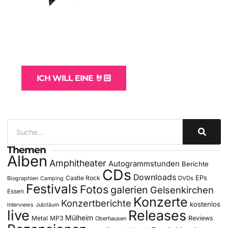
WordPress-Websites
und -Hosting
für Bands
ICH WILL EINE 🤘🏻
Themen
Alben
Amphitheater
Autogrammstunden
Berichte
CDs
Downloads
EPs
Castle Rock
DVDs
Biographien
Camping
Festivals
Fotos
galerien
Gelsenkirchen
Essen
Konzerte
Konzertberichte
kostenlos
Interviews
Jubiläum
live
Releases
Mülheim
Metal
MP3
Reviews
Oberhausen