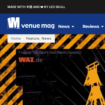
MADE WITH 🤘🏻 AND ❤️ BY LEO SKULL
News
Reviews
Home
Feature
,
News