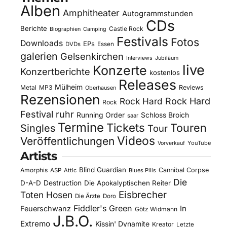
Alben
Amphitheater
Autogrammstunden
CDs
Berichte
Castle Rock
Biographien
Camping
Festivals
Fotos
Downloads
EPs
DVDs
Essen
galerien
Gelsenkirchen
Interviews
Jubiläum
live
Konzerte
Konzertberichte
kostenlos
Releases
Mülheim
Metal
MP3
Reviews
Oberhausen
Rezensionen
Rock Hard
Rock Hard
Rock
Festival
ruhr
Running Order
Schloss Broich
saar
Termine
Tickets
Touren
Singles
Tour
Videos
Veröffentlichungen
YouTube
Vorverkauf
Artists
Blind Guardian
Amorphis
Cannibal Corpse
ASP
Attic
Blues Pills
Die
D-A-D
Destruction
Die Apokalyptischen Reiter
Eisbrecher
Toten Hosen
Die Ärzte
Doro
Fiddler's Green
In
Feuerschwanz
Götz Widmann
J.B.O.
Extremo
Kissin' Dynamite
Kreator
Letzte