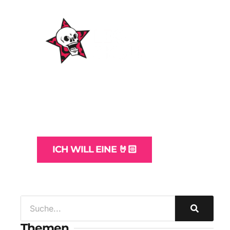
WordPress-Websites
und -Hosting
für Bands
ICH WILL EINE 🤘🏻
Themen