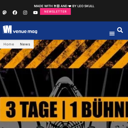
MADE WITH 🤘🏻 AND ❤️ BY LEO SKULL
NEWSLETTER
Home
News