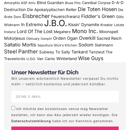
Blind Guardian
D-A-D
Amorphis
Cannibal Corpse
ASP
Attic
Blues Pills
Die Toten Hosen
Destruction
Die Apokalyptischen Reiter
Die
Eisbrecher
Fiddler's Green
Feuerschwanz
Götz
Ärzte
Doro
J.B.O.
In Extremo
Kissin' Dynamite
Widmann
Kreator
Letzte
Mono Inc.
Lord Of The Lost
Moonspell
Megaherz
Instanz
Overkill
Motorjesus
Orden Ogan
Sacred Reich
Obituary
Oomph!
Saltatio Mortis
Sodom
Stahlmann
Sepultura
Slick's Kitchen
Steel Panther
Tankard
Subway To Sally
Tanzwut
The
Wise Guys
Winterland
Traceelords
Van Canto
U.D.O.
Unser Newsletter für Dich
Mit unserem wöchentlich Newsletter verpasst Du nichts
mehr – natürlich kostenlos und jederzeit kündbar.
Ich möchte den kostenlosen venue mag Newsletter
bestellen, ich kann das Abo jederzeit wieder kündigen. Die
Datenschutzerklärung
habe ich zur Kenntnis genommen.