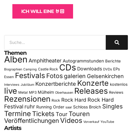
ICH WILL EINE 🤘🏻
Themen
Alben
Amphitheater
Autogrammstunden
Berichte
CDs
Downloads
EPs
Castle Rock
DVDs
Biographien
Camping
Festivals
Fotos
galerien
Gelsenkirchen
Essen
Konzerte
Konzertberichte
kostenlos
Interviews
Jubiläum
live
Releases
Mülheim
Metal
MP3
Reviews
Oberhausen
Rezensionen
Rock Hard
Rock Hard
Rock
Singles
Festival
ruhr
Running Order
Schloss Broich
saar
Termine
Tickets
Touren
Tour
Videos
Veröffentlichungen
YouTube
Vorverkauf
Artists