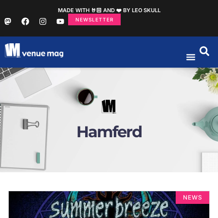
MADE WITH 🤘🏻 AND ❤️ BY LEO SKULL
NEWSLETTER
Hamferd
NEWS