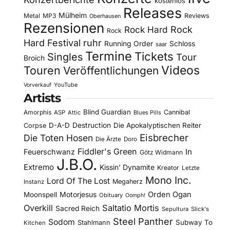
kostenlos
Releases
Mülheim
Metal
MP3
Reviews
Oberhausen
Rezensionen
Rock Hard
Rock
Rock
Hard Festival
ruhr
Running Order
Schloss
saar
Termine
Tickets
Singles
Tour
Broich
Videos
Touren
Veröffentlichungen
YouTube
Vorverkauf
Artists
Blind Guardian
Amorphis
Cannibal
ASP
Attic
Blues Pills
D-A-D
Destruction
Die Apokalyptischen Reiter
Corpse
Eisbrecher
Die Toten Hosen
Die Ärzte
Doro
Fiddler's Green
In
Feuerschwanz
Götz Widmann
J.B.O.
Extremo
Kissin' Dynamite
Kreator
Letzte
Mono Inc.
Lord Of The Lost
Megaherz
Instanz
Motorjesus
Orden Ogan
Moonspell
Obituary
Oomph!
Overkill
Saltatio Mortis
Sacred Reich
Sepultura
Slick's
Steel Panther
Sodom
Subway To
Stahlmann
Kitchen