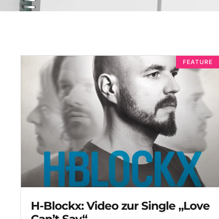
FEATURE
H-Blockx: Video zur Single „Love
Can’t Say“