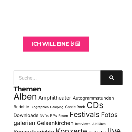
Websites
und -Hosting
für Bands
ICH WILL EINE 🤘🏻
Themen
Alben
Amphitheater
Autogrammstunden
CDs
Berichte
Castle Rock
Biographien
Camping
Festivals
Fotos
Downloads
EPs
DVDs
Essen
galerien
Gelsenkirchen
Interviews
Jubiläum
live
Konzerte
Konzertberichte