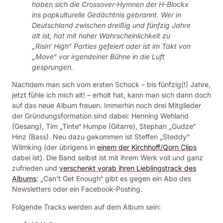
haben sich die Crossover-Hymnen der H-Blockx
ins popkulturelle Gedächtnis gebrannt. Wer in
Deutschland zwischen dreißig und fünfzig Jahre
alt ist, hat mit hoher Wahrscheinlichkeit zu
„Risin‘ High“ Parties gefeiert oder ist im Takt von
„Move“ vor irgendeiner Bühne in die Luft
gesprungen.
Nachdem man sich vom ersten Schock – bis fünfzig(!) Jahre,
jetzt fühle ich mich alt! – erholt hat, kann man sich dann doch
auf das neue Album freuen. Immerhin noch drei Mitglieder
der Gründungsformation sind dabei: Henning Wehland
(Gesang), Tim „Tinte“ Humpe (Gitarre), Stephan „Gudze“
Hinz (Bass). Neu dazu gekommen ist Steffen „Steddy“
Wilmking (der übrigens in
einem der Kirchhoff/Qorn Clips
dabei ist). Die Band selbst ist mit ihrem Werk voll und ganz
zufrieden und
verschenkt vorab ihren Lieblingstrack des
Albums
: „Can’t Get Enough“ gibt es gegen ein Abo des
Newsletters oder ein Facebook-Posting.
Folgende Tracks werden auf dem Album sein: