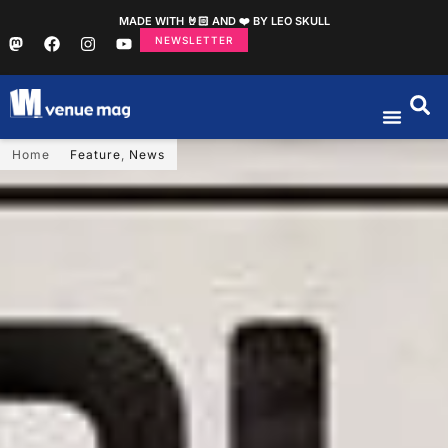
MADE WITH 🤘🏻 AND ❤️ BY LEO SKULL
NEWSLETTER
Home
Feature
,
News