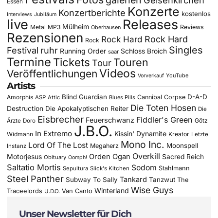
galerien
Gelsenkirchen
Essen
Konzerte
Konzertberichte
kostenlos
Interviews
Jubiläum
live
Releases
Mülheim
Metal
MP3
Reviews
Oberhausen
Rezensionen
Rock Hard
Rock Hard
Rock
Singles
Festival
ruhr
Running Order
Schloss Broich
saar
Termine
Tickets
Touren
Tour
Videos
Veröffentlichungen
YouTube
Vorverkauf
Artists
Blind Guardian
D-A-D
Amorphis
Cannibal Corpse
ASP
Attic
Blues Pills
Die Toten Hosen
Destruction
Die Apokalyptischen Reiter
Die
Eisbrecher
Fiddler's Green
Feuerschwanz
Götz
Ärzte
Doro
J.B.O.
In Extremo
Kissin' Dynamite
Widmann
Kreator
Letzte
Mono Inc.
Lord Of The Lost
Moonspell
Megaherz
Instanz
Overkill
Motorjesus
Orden Ogan
Sacred Reich
Obituary
Oomph!
Saltatio Mortis
Sodom
Stahlmann
Sepultura
Slick's Kitchen
Steel Panther
Tankard
Subway To Sally
Tanzwut
The
Wise Guys
Winterland
Traceelords
Van Canto
U.D.O.
Unser Newsletter für Dich