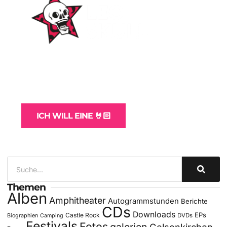
WordPress-Websites
und -Hosting
für Bands
ICH WILL EINE 🤘🏻
Themen
Alben
Amphitheater
Autogrammstunden
Berichte
CDs
Downloads
EPs
Castle Rock
DVDs
Biographien
Camping
Festivals
Fotos