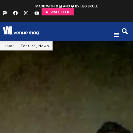
MADE WITH 🤘🏻 AND ❤️ BY LEO SKULL
NEWSLETTER
Home
Feature
,
News