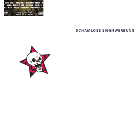
SCHAMLOSE EIGENWERBUNG
WordPress-Websites
und -Hosting
für Bands
ICH WILL EINE 🤘🏻