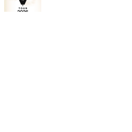
Sodom: neues Album „The Arsonist“
vorbestellbar – erste Single online
11. April 2025
Keine Kommentare
Rock Hard Festival 2025: die Running
Order steht – Tagestickets erhältlich
8. April 2025
Keine Kommentare
SCHAMLOSE EIGENWERBUNG