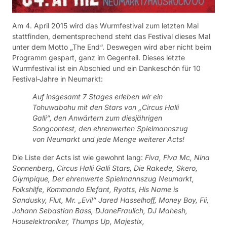
Am 4. April 2015 wird das Wurmfestival zum letzten Mal
stattfinden, dementsprechend steht das Festival dieses Mal
unter dem Motto „The End“. Deswegen wird aber nicht beim
Programm gespart, ganz im Gegenteil. Dieses letzte
Wurmfestival ist ein Abschied und ein Dankeschön für 10
Festival-Jahre in Neumarkt:
Auf insgesamt 7 Stages erleben wir ein
Tohuwabohu mit den Stars von „Circus Halli
Galli“, den Anwärtern zum diesjährigen
Songcontest, den ehrenwerten Spielmannszug
von Neumarkt und jede Menge weiterer Acts!
Die Liste der Acts ist wie gewohnt lang:
Fiva, Fiva Mc, Nina
Sonnenberg, Circus Halli Galli Stars, Die Rakede, Skero,
Olympique, Der ehrenwerte Spielmannszug Neumarkt,
Folkshilfe, Kommando Elefant, Ryotts, His Name is
Sandusky, Flut, Mr. „Evil“ Jared Hasselhoff, Money Boy, Fii,
Johann Sebastian Bass, DJaneFraulich, DJ Mahesh,
Houselektroniker, Thumps Up, Majestix,