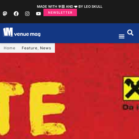
MADE WITH 🤘🏻 AND ❤️ BY LEO SKULL
NEWSLETTER
Home
Feature
,
News