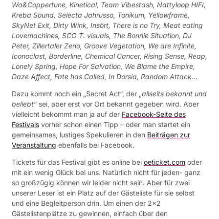
Wa&Coppertune, Kinetical, Team Vibestash, Nattyloop HIFI,
Kreba Sound, Selecta Jahrusso, Tonikum, Yellowframe,
SkyNet Exit, Dirty Wink, Insört, There is no Try, Meat eating
Lovemachines, SCO T. visuals, The Bonnie Situation, DJ
Peter, Zillertaler Zeno, Groove Vegetation, We are Infinite,
Iconoclast, Borderline, Chemical Cancer, Rising Sense, Reap,
Lonely Spring, Hope For Salvation, We Blame the Empire,
Daze Affect, Fate has Called, In Dorsia, Random Attack
…
Dazu kommt noch ein „Secret Act“, der „
allseits bekannt und
beliebt
“ sei, aber erst vor Ort bekannt gegeben wird. Aber
vielleicht bekommt man ja auf der
Facebook-Seite des
Festivals
vorher schon einen Tipp – oder man startet ein
gemeinsames, lustiges Spekulieren in den
Beiträgen zur
Veranstaltung
ebenfalls bei Facebook.
Tickets für das Festival gibt es online bei
oeticket.com
oder
mit ein wenig Glück bei uns. Natürlich nicht für jeden- ganz
so großzügig können wir leider nicht sein. Aber für zwei
unserer Leser ist ein Platz auf der Gästeliste für sie selbst
und eine Begleitperson drin. Um einen der 2×2
Gästelistenplätze zu gewinnen, einfach über den