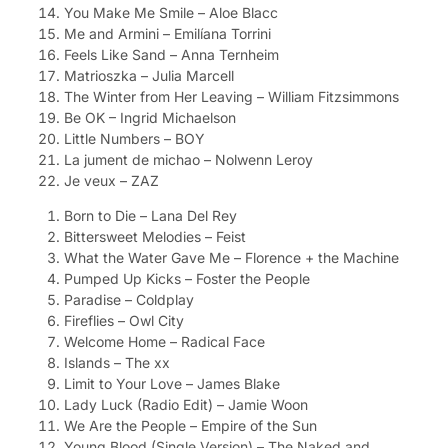
You Make Me Smile – Aloe Blacc
Me and Armini – Emilíana Torrini
Feels Like Sand – Anna Ternheim
Matrioszka – Julia Marcell
The Winter from Her Leaving – William Fitzsimmons
Be OK – Ingrid Michaelson
Little Numbers – BOY
La jument de michao – Nolwenn Leroy
Je veux – ZAZ
Born to Die – Lana Del Rey
Bittersweet Melodies – Feist
What the Water Gave Me – Florence + the Machine
Pumped Up Kicks – Foster the People
Paradise – Coldplay
Fireflies – Owl City
Welcome Home – Radical Face
Islands – The xx
Limit to Your Love – James Blake
Lady Luck (Radio Edit) – Jamie Woon
We Are the People – Empire of the Sun
Young Blood (Single Version) – The Naked and