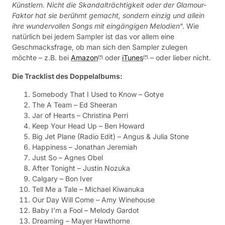
Künstlern. Nicht die Skandalträchtigkeit oder der Glamour-
Faktor hat sie berühmt gemacht, sondern einzig und allein
ihre wundervollen Songs mit eingängigen Melodien
“. Wie
natürlich bei jedem Sampler ist das vor allem eine
Geschmacksfrage, ob man sich den Sampler zulegen
möchte – z.B. bei
Amazon
oder
iTunes
– oder lieber nicht.
(*)
(*)
Die Tracklist des Doppelalbums:
Somebody That I Used to Know – Gotye
The A Team – Ed Sheeran
Jar of Hearts – Christina Perri
Keep Your Head Up – Ben Howard
Big Jet Plane (Radio Edit) – Angus & Julia Stone
Happiness – Jonathan Jeremiah
Just So – Agnes Obel
After Tonight – Justin Nozuka
Calgary – Bon Iver
Tell Me a Tale – Michael Kiwanuka
Our Day Will Come – Amy Winehouse
Baby I’m a Fool – Melody Gardot
Dreaming – Mayer Hawthorne