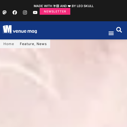
MADE WITH 🤘🏻 AND ❤️ BY LEO SKULL
NEWSLETTER
Home
Feature
,
News