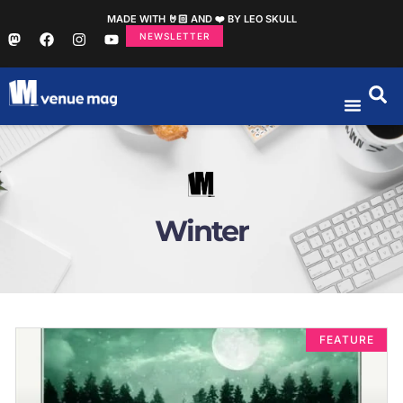
MADE WITH 🤘🏻 AND ❤️ BY LEO SKULL
NEWSLETTER
Winter
FEATURE