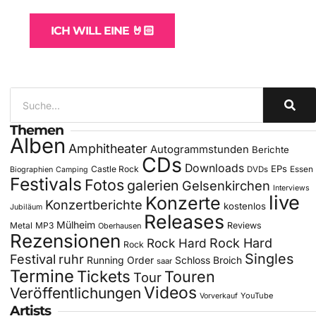
ICH WILL EINE 🤘🏻
Themen
Alben
Amphitheater
Autogrammstunden
Berichte
CDs
Downloads
EPs
Castle Rock
DVDs
Essen
Biographien
Camping
Festivals
Fotos
galerien
Gelsenkirchen
Interviews
live
Konzerte
Konzertberichte
kostenlos
Jubiläum
Releases
Mülheim
Metal
MP3
Reviews
Oberhausen
Rezensionen
Rock Hard
Rock Hard
Rock
Singles
Festival
ruhr
Running Order
Schloss Broich
saar
Termine
Tickets
Touren
Tour
Videos
Veröffentlichungen
YouTube
Vorverkauf
Artists