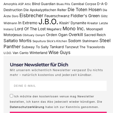
Blind Guardian
D-A-D
Amorphis
Cannibal Corpse
ASP
Attic
Blues Pills
Die Toten Hosen
Destruction
Die Apokalyptischen Reiter
Die
Eisbrecher
Fiddler's Green
Feuerschwanz
Götz
Ärzte
Doro
J.B.O.
In Extremo
Kissin' Dynamite
Widmann
Kreator
Letzte
Mono Inc.
Lord Of The Lost
Moonspell
Megaherz
Instanz
Overkill
Motorjesus
Orden Ogan
Sacred Reich
Obituary
Oomph!
Steel
Saltatio Mortis
Sodom
Stahlmann
Sepultura
Slick's Kitchen
Panther
Tankard
Subway To Sally
Tanzwut
The Traceelords
Wise Guys
Winterland
Van Canto
U.D.O.
Unser Newsletter für Dich
Mit unserem wöchentlich Newsletter verpasst Du nichts
mehr – natürlich kostenlos und jederzeit kündbar.
Ich möchte den kostenlosen venue mag Newsletter
bestellen, ich kann das Abo jederzeit wieder kündigen. Die
Datenschutzerklärung
habe ich zur Kenntnis genommen.